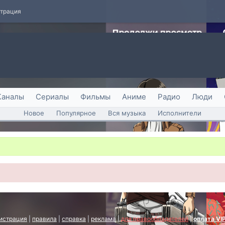
страция
Каналы
Сериалы
Фильмы
Аниме
Радио
Люди
Новое
Популярное
Вся музыка
Исполнители
истрация
|
правила
|
справка
|
реклама
|
для правообладателей
|
оплата VI