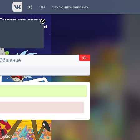
18+
Отключить рекламу
18+
Общение
P
|
блог