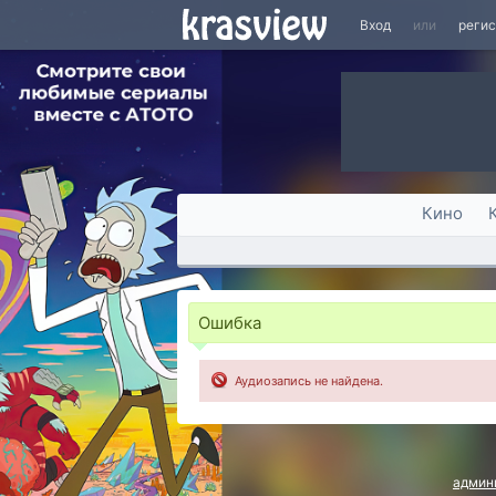
Вход
или
реги
Кино
Ошибка
Аудиозапись не найдена.
админ