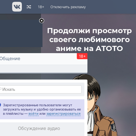
18+
Отключить рекламу
18+
Общение
Зарегистрированные пользователи могут
загружать музыку и удобно организовывать ее
в плейлисты —
войти
или
зарегистрироваться
Обсуждение аудио