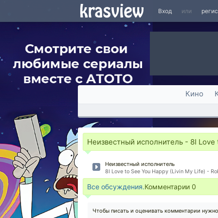
Вход
или
реги
Кино
Неизвестный исполнитель - 8I Love t
Неизвестный исполнитель
8I Love to See You Happy (Livin My Life) - R
Все обсуждения.
Комментарии
0
Чтобы писать и оценивать комментарии нужн