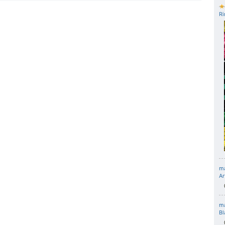
★
Ri
m
Ar
m
Bl