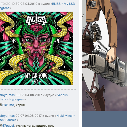
T0X1C
19:30 02.04.2019
к аудио «
BLiSS - My LSD
ngtone
»
aloydimas
00:08 04.08.2017
к аудио «
'Various
tists - Hypogean
»
@
Eskiimo
,
херня.
aloydimas
00:07 04.08.2017
к аудио «
Nicki Minaj -
ack Barbies
»
@
67pavel
,
тухляк когда видоса нет.