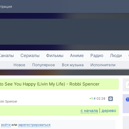
страция
Каналы
Сериалы
Фильмы
Аниме
Радио
Люди
Новое
Популярное
Вся музыка
Исполнители
o See You Happy (Livin My Life) - Robbi Spencer
+1
#
02:28
obbi Spencer
с начала
|
дерево
о
войти
или
зарегистрироваться