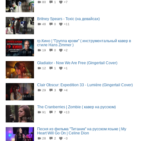
80
1
+7
02:04
Britney Spears - Toxic (на девайсах)
48
0
+11
01:48
гр.Кино | "Группа крови" ( инструментальный кавер в
стиле Hans Zimmer )
19
0
+2
07:18
Gladiator - Now We Are Free (Gingertail Cover)
12
1
+1
04:46
Clair Obscur: Expedition 33 - Lumière (Gingertail Cover)
29
3
+4
04:03
The Cranberries | Zombie ( кавер на русском)
91
7
+13
03:42
Песня из фильма "Титаник" на русском языке | My
Heart Will Go On | Celine Dion
28
2
−3
04:37