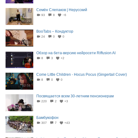
Семён Слепаков | Нерусский
93
8
−6
03:29
BooTabs – Кондуктор
24
0
0
01:26
Обзор на бета-версию нейросети Riffusion AI
8
3
+2
30:06
Come Little Children - Hocus Pocus (Gingertail Cover)
8
0
0
02:58
Посвящается всем 30-летним пенсионерам
220
2
+3
00:40
Бамбукофон
307
7
+43
01:41