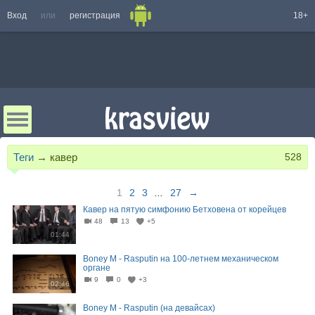
Вход
или
регистрация
18+
Теги
→
кавер
528
1
2
3
...
27
→
Кавер на пятую симфонию Бетховена от корейцев
48
13
+5
01:44
Boney M - Rasputin на 100-летнем механическом
органе
9
0
+3
02:46
Boney M - Rasputin (на девайсах)