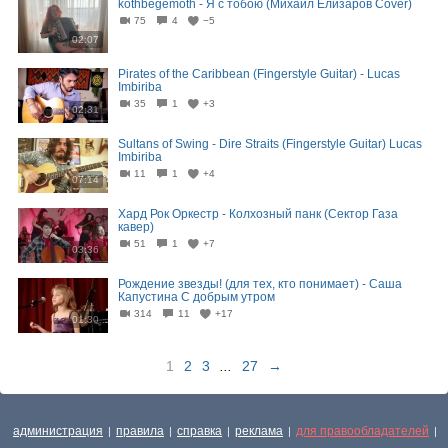
kothbegemoth - Я с тобою (Михаил Елизаров Cover)
75
4
−5
02:07
Pirates of the Caribbean (Fingerstyle Guitar) - Lucas
Imbiriba
35
1
+3
02:31
Sultans of Swing - Dire Straits (Fingerstyle Guitar) Lucas
Imbiriba
11
1
+4
07:14
Хард Рок Оркестр - Колхозный панк (Сектор Газа
кавер)
51
1
+7
03:36
Рождение звезды! (для тех, кто понимает) - Саша
Капустина С добрым утром
314
11
+17
01:30
1
2
3
...
27
→
администрация
правила
справка
реклама
для правообладателей
|
|
|
|
|