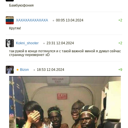
Бамбукофония
XAXAXAXAXAXAXA
00:05 13.04.2024
+2
○
Крутяк!
Kokni_shooter
23:31 12.04.2024
+2
○
так рукой в конце потянулся и с такой важной миной я думал сейчас
страницу перевернет xD
★
Bizon
18:53 12.04.2024
+9
○