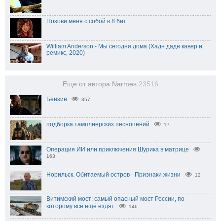
Позови меня с собой в 8 бит
William Anderson - Мы сегодня дома (Хадн дадн кавер и
ремикс, 2020)
Еще от автора Narmes
23516
Бензин
357
подборка тамплиерских песнопений
17
Операция ИИ или приключения Шурика в матрице
163
Норильск. Обитаемый остров - Признаки жизни
12
Витимский мост: самый опасный мост России, по
которому всё ещё ездят
146