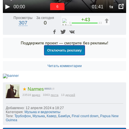
1x
00:00
01:41
5
Просмотры
За сегодня
+43
307
0
0
43
Поддержите проект — смотрите без рекламы!
Отключить рекламу
Читать комментарии
★
Narmes
660615
| 0
23516
видео
3363
поста
13
друзей
Добавлено: 12 апреля 2024 в 18:27
Категория:
Музыка и видеоклипы
Теги:
Трубофон
,
Музыка
,
Кавер
,
Бамбук
,
Final count down
,
Papua New
Guinea