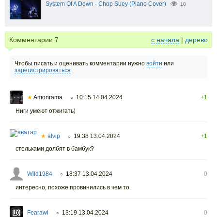
System Of A Down - Chop Suey (Piano Cover)
10
Комментарии
7
с начала
|
дерево
Чтобы писать и оценивать комментарии нужно
войти
или
зарегистрироваться
★
Amonrama
10:15 14.04.2024
+1
○
Ниги умеют отжигать)
★
alvip
19:38 13.04.2024
+1
○
стельками долбят в бамбук?
Wild1984
18:37 13.04.2024
0
○
интересно, похоже провинились в чем то
Fearawl
13:19 13.04.2024
0
○