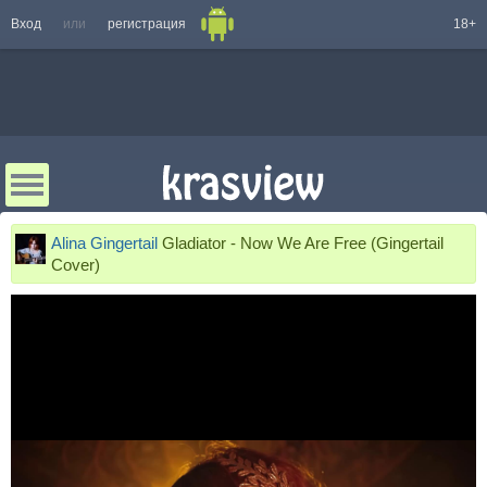
Вход
или
регистрация
18+
Alina Gingertail
Gladiator - Now We Are Free (Gingertail
Cover)