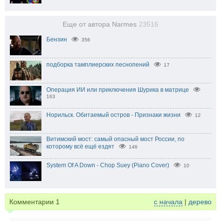
Еще от автора Narmes
23516
Бензин
356
подборка тамплиерских песнопений
17
Операция ИИ или приключения Шурика в матрице
163
Норильск. Обитаемый остров - Признаки жизни
12
Витимский мост: самый опасный мост России, по
которому всё ещё ездят
146
System Of A Down - Chop Suey (Piano Cover)
10
Комментарии
1
с начала
|
дерево