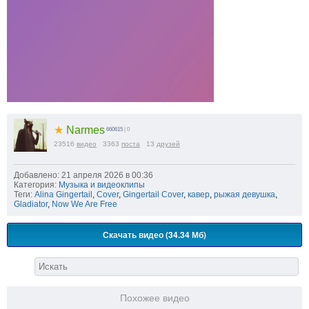
★
Narmes
660615
| 0
23516
видео
3363
поста
13
друзей
Добавлено: 21 апреля 2026 в 00:36
Категория:
Музыка и видеоклипы
Теги:
Alina Gingertail
,
Cover
,
Gingertail Cover
,
кавер
,
рыжая девушка
,
Gladiator
,
Now We Are Free
Скачать видео (34.34 Мб)
Похожее видео