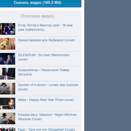
Скачать видео (165.3 Мб)
Похожее видео
Егор Летов и Виктор Цой - 18 мне
уже (нейросеть)
Уринотерапия для Любимой (cover)
SILENZIUM - Du hast (Rammstein
cover)
Кукрыниксы - 'Наше кино' Кавер
(Kiryuha)
System of a down - Lonely day (russian
cover)
Abba - Happy New Year (Flute cover)
Клюква Шоу: Sabaton - Night Witches
(Russian Cover)
Faun - Tanz mit mir (Gingertail Cover)