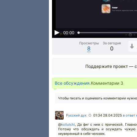
00:00
Просмотры
За сегодня
8
0
Поддержите проект — с
Все обсуждения.
Комментарии
3
Чтобы писать и оценивать комментарии нужн
Русский дух
01:34 28.04.2025
в ответ 
○
@
kollutchi
,
Да фиг с ним с прической. Главно
Потому что обсуждать и осуждать чужую в
неуверенный в себе человек.