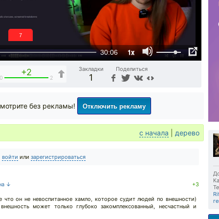
6
1x
30:06
Закладки
Поделиться
+2
1
0
2
Отключить рекламу
мотрите без рекламы!
с начала
|
дерево
о
войти
или
зарегистрироваться
До
Ка
на ↓
+3
Те
Ri
е что он не невоспитанное хамло, которое судит людей по внешности)
г
нешность может только глубоко закомплексованный, несчастный и