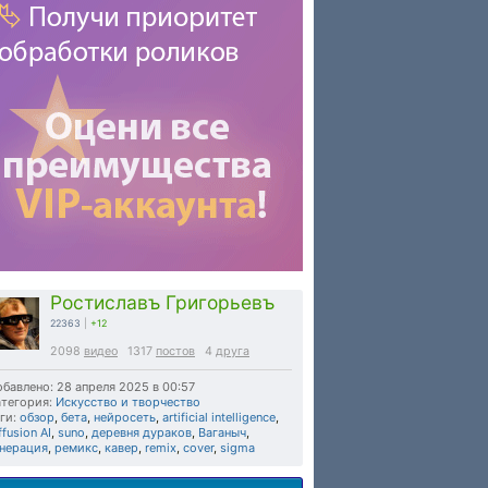
Ростиславъ Григорьевъ
22363
|
+12
2098
видео
1317
постов
4
друга
бавлено: 28 апреля 2025 в 00:57
тегория:
Искусство и творчество
ги:
обзор
,
бета
,
нейросеть
,
artificial intelligence
,
ffusion AI
,
suno
,
деревня дураков
,
Ваганыч
,
енерация
,
ремикс
,
кавер
,
remix
,
cover
,
sigma