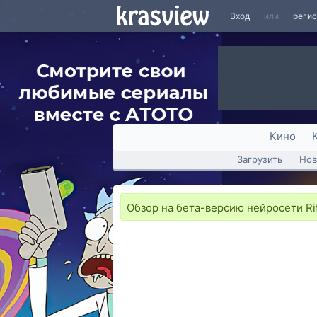
Вход
или
реги
Кино
Загрузить
Нов
Обзор на бета-версию нейросети Rif