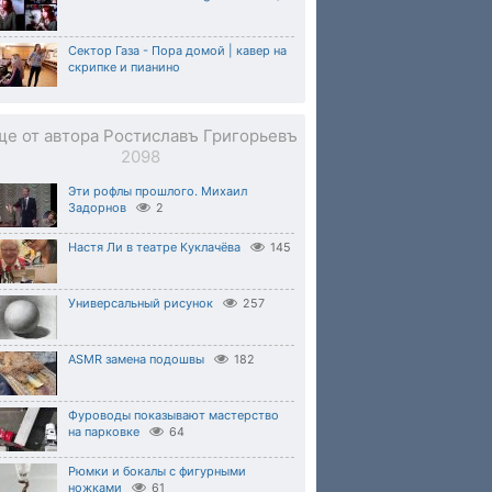
Сектор Газа - Пора домой | кавер на
скрипке и пианино
ще от автора Ростиславъ Григорьевъ
2098
Эти рофлы прошлого. Михаил
Задорнов
2
Настя Ли в театре Куклачёва
145
Универсальный рисунок
257
ASMR замена подошвы
182
Фуроводы показывают мастерство
на парковке
64
Рюмки и бокалы с фигурными
ножками
61