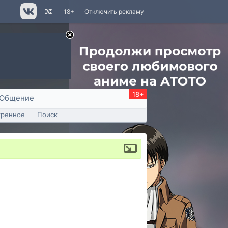
18+
Отключить рекламу
18+
Общение
тренное
Поиск