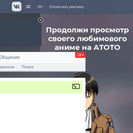
18+
Отключить рекламу
18+
Общение
тренное
Поиск