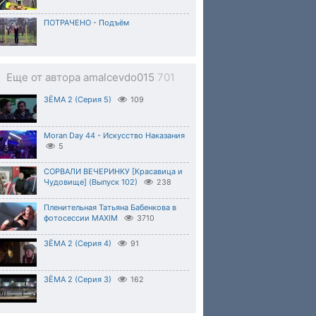
ПОТРАЧЕНО - Подъём
Еще от автора amalcevdo015
701
ЗЁМА 2 (Серия 5)
109
Moran Day 44 - Искусство Наказания
5
СОРВАЛИ ВЕЧЕРИНКУ [Красавица и
Чудовище] (Выпуск 102)
238
Пленительная Татьяна Бабенкова в
фотосессии MAXIM
3710
ЗЁМА 2 (Серия 4)
91
ЗЁМА 2 (Серия 3)
162