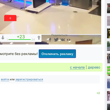
6
Поделиться
+23
1
24
Отключить рекламу
мотрите без рекламы!
с начала
|
дерево
о
войти
или
зарегистрироваться
+2