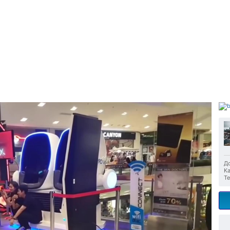
До
Ка
Те