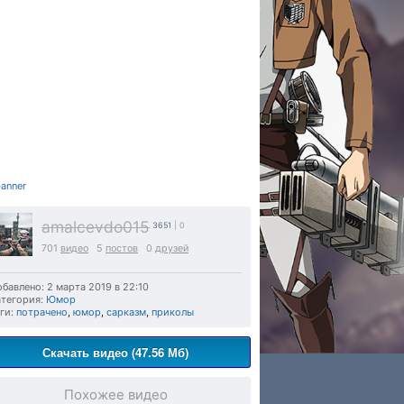
amalcevdo015
3651
| 0
701
видео
5
постов
0
друзей
бавлено: 2 марта 2019 в 22:10
тегория:
Юмор
ги:
потрачено
,
юмор
,
сарказм
,
приколы
Скачать видео (47.56 Мб)
Похожее видео