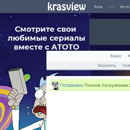
Вход
или
реги
Кино
Загрузить
Нов
Потрачено
Полное погружение 