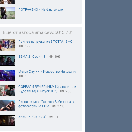
ПОТРАЧЕНО - Не фартануло
Еще от автора amalcevdo015
701
Полное погружение ¦ ПОТРАЧЕНО
599
ЗЁМА 2 (Серия 5)
109
Moran Day 44 - Искусство Наказания
5
СОРВАЛИ ВЕЧЕРИНКУ [Красавица и
Чудовище] (Выпуск 102)
238
Пленительная Татьяна Бабенкова в
фотосессии MAXIM
3710
ЗЁМА 2 (Серия 4)
91