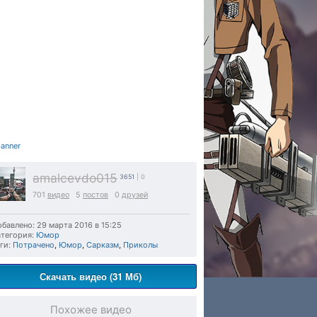
amalcevdo015
3651
| 0
701
видео
5
постов
0
друзей
бавлено: 29 марта 2016 в 15:25
тегория:
Юмор
ги:
Потрачено
,
Юмор
,
Сарказм
,
Приколы
Скачать видео (31 Мб)
Похожее видео