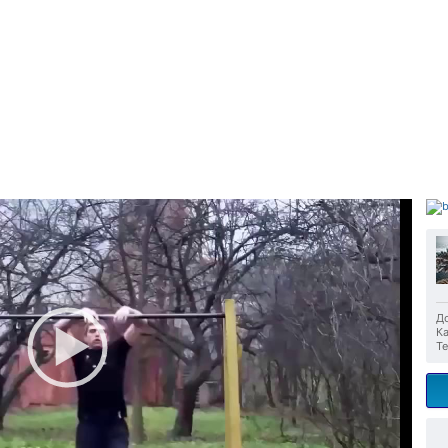
До
Ка
Те