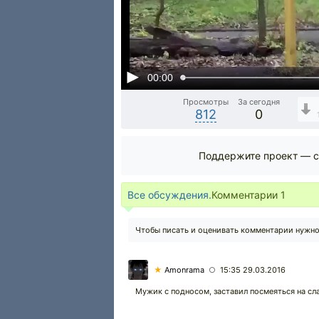
00:00
Просмотры
За сегодня
812
0
Поддержите проект — с
Все обсуждения.
Комментарии
1
Чтобы писать и оценивать комментарии нужн
★
Amonrama
15:35 29.03.2016
○
Мужик с подносом, заставил посмеяться на сл