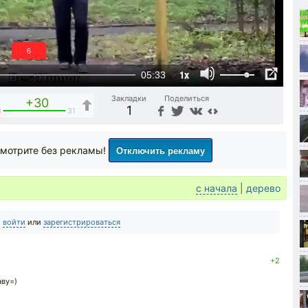
5
1x
05:33
Закладки
Поделиться
+30
1
1
31
Отключить рекламу
мотрите без рекламы!
с начала
|
дерево
о
войти
или
зарегистрироваться
+2
аву=)