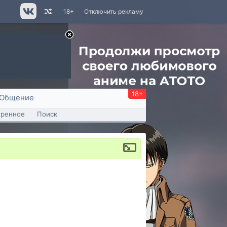
18+
Отключить рекламу
18+
Общение
тренное
Поиск