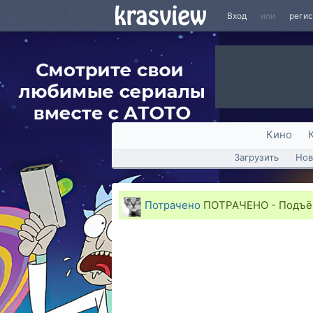
Вход
или
реги
Кино
Загрузить
Нов
Потрачено
ПОТРАЧЕНО - Подъ