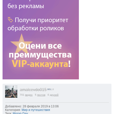
amalcevdo015
3651
| 0
701
видео
5
постов
0
друзей
Добавлено: 28 февраля 2019 в 13:06
Категория:
Мир и путешествия
Теги:
Moran Day