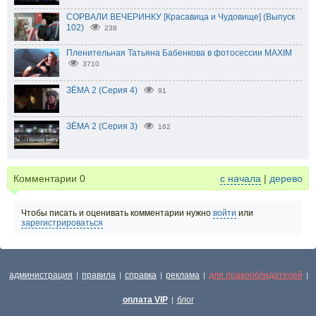
СОРВАЛИ ВЕЧЕРИНКУ [Красавица и Чудовище] (Выпуск
102)
238
Пленительная Татьяна Бабенкова в фотосессии MAXIM
3710
ЗЁМА 2 (Серия 4)
91
ЗЁМА 2 (Серия 3)
162
Комментарии
0
с начала
|
дерево
Чтобы писать и оценивать комментарии нужно
войти
или
зарегистрироваться
администрация
правила
справка
реклама
для правообладателей
|
|
|
|
|
оплата VIP
блог
|