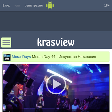
Вход
или
регистрация
18+
MoranDays
Moran Day 44 - Искусство Наказания