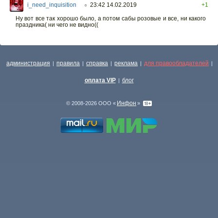
i_need_inquisition
23:42 14.02.2019
+1
○
Ну вот все так хорошо было, а потом сабы розовые и все, ни какого
праздника( ни чего не видно((
администрация
правила
справка
реклама
для правообладателей
|
|
|
|
|
оплата VIP
блог
|
Инфон
© 2008-2026 ООО «
»