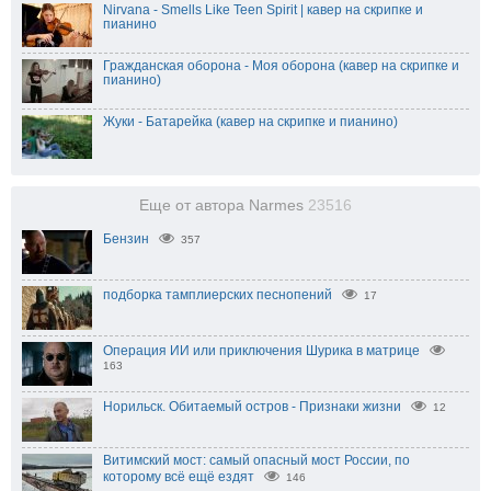
Nirvana - Smells Like Teen Spirit | кавер на скрипке и
пианино
Гражданская оборона - Моя оборона (кавер на скрипке и
пианино)
Жуки - Батарейка (кавер на скрипке и пианино)
Еще от автора Narmes
23516
Бензин
357
подборка тамплиерских песнопений
17
Операция ИИ или приключения Шурика в матрице
163
Норильск. Обитаемый остров - Признаки жизни
12
Витимский мост: самый опасный мост России, по
которому всё ещё ездят
146