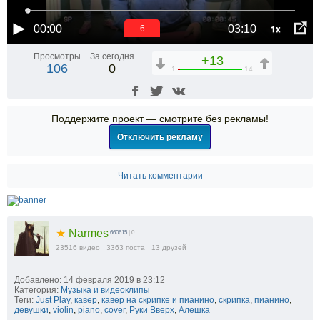
1x
00:00
03:10
6
Просмотры
За сегодня
+13
106
0
1
14
Поддержите проект — смотрите без рекламы!
Отключить рекламу
Читать комментарии
★
Narmes
660615
| 0
23516
видео
3363
поста
13
друзей
Добавлено: 14 февраля 2019 в 23:12
Категория:
Музыка и видеоклипы
Теги:
Just Play
,
кавер
,
кавер на скрипке и пианино
,
скрипка
,
пианино
,
девушки
,
violin
,
piano
,
cover
,
Руки Вверх
,
Алешка