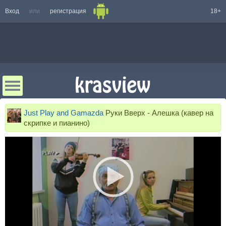
Вход
или
регистрация
18+
Just Play and Gamazda
Руки Вверх - Алешка (кавер на
скрипке и пианино)