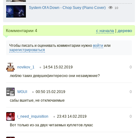
System Of A Down - Chop Suey (Piano Cover)
10
Комментарии
4
с начала
|
дерево
Чтобы писать и оценивать комментарии нужно
войти
или
зарегистрироваться
novikov_1
14:54 15.02.2019
0
○
люблю таких девушек)интересно они незамужние?
WGUI
00:50 15.02.2019
0
○
сабы вшитые, не отключаемые
i_need_inquisition
23:43 14.02.2019
0
○
Вот только из-за двух читаемых куплетов лукас