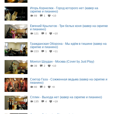
Игорь Корнелюк - Город которого нет (кавер на
скрипке и пианино)
89
1
+10
02:50
Евгений Крылатов - Три белых коня (кавер на скрипке
и пианино)
121
0
+10
01:47
Гражданская Оборона - Мы идём в тишине (кавер на
скрипке и пианино)
223
1
+11
02:59
Монгол Шуудан - Москва (Cover by Just Play)
39
2
+10
04:56
Сектор Газа - Сожженная ведьма (кавер на скрипке и
пианино)
60
0
+9
03:42
Сплин - Выхода нет (кавер на скрипке и пианино)
135
4
+19
02:46