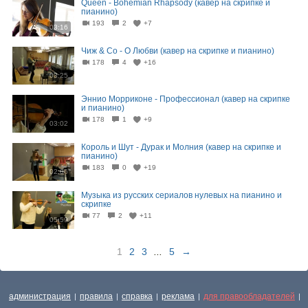
Queen - Bohemian Rhapsody (кавер на скрипке и
пианино)
193
2
+7
03:16
Чиж & Co - О Любви (кавер на скрипке и пианино)
178
4
+16
03:25
Эннио Морриконе - Профессионал (кавер на скрипке
и пианино)
178
1
+9
03:02
Король и Шут - Дурак и Молния (кавер на скрипке и
пианино)
183
0
+19
02:06
Музыка из русских сериалов нулевых на пианино и
скрипке
77
2
+11
05:59
1
2
3
...
5
→
администрация
правила
справка
реклама
для правообладателей
|
|
|
|
|