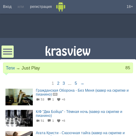
Вход
или
регистрация
18+
Теги
→
Just Play
85
1
2
3
...
5
→
Гражданская Оборона - Без Меня (кавер на скрипке и
пианино)
53
1
+6
03:30
К/Ф "Два Бойца" - Тёмная ночь (кавер на скрипке и
пианино)
51
1
+6
03:14
Агата Кристи - Сказочная тайга (кавер на скрипке и