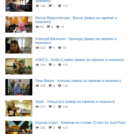
пианино)
146
1
+17
02:42
Вопли Видоплясова - Весна (кавер на скрипке и
пианино)
59
8
+4
03:09
Алексей Шелыгин - Бригада (кавер на скрипке и
пианино)
112
0
+9
02:13
АЛИСА - Небо Славян (кавер на скрипке и пианино)
146
3
+15
03:26
Руки Вверх - Алешка (кавер на скрипке и пианино)
106
4
+13
03:10
Ария - Улица роз (кавер на скрипке и пианино)
107
4
+10
03:52
Король и Шут - Камнем по голове (Cover by Just Play)
141
2
+13
02:45