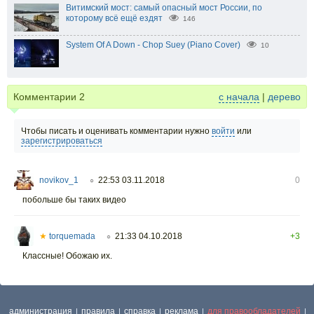
Витимский мост: самый опасный мост России, по
которому всё ещё ездят
146
System Of A Down - Chop Suey (Piano Cover)
10
Комментарии
2
с начала
|
дерево
Чтобы писать и оценивать комментарии нужно
войти
или
зарегистрироваться
novikov_1
22:53 03.11.2018
0
○
побольше бы таких видео
★
torquemada
21:33 04.10.2018
+3
○
Классные! Обожаю их.
администрация
правила
справка
реклама
для правообладателей
|
|
|
|
|