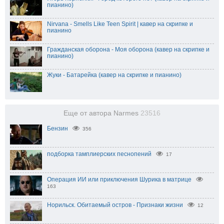
пианино)
Nirvana - Smells Like Teen Spirit | кавер на скрипке и
пианино
Гражданская оборона - Моя оборона (кавер на скрипке и
пианино)
Жуки - Батарейка (кавер на скрипке и пианино)
Еще от автора Narmes
23516
Бензин
356
подборка тамплиерских песнопений
17
Операция ИИ или приключения Шурика в матрице
163
Норильск. Обитаемый остров - Признаки жизни
12