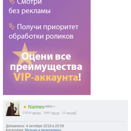
★
Narmes
660615
| 0
23516
видео
3363
поста
13
друзей
Добавлено: 4 октября 2018 в 20:59
Категория:
Музыка и видеоклипы