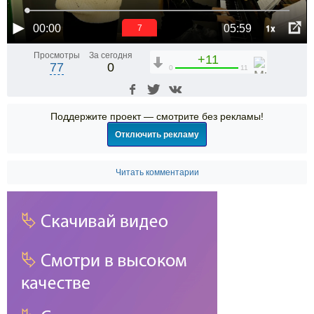
1x
00:00
05:59
6
Просмотры
За сегодня
+11
77
0
0
11
Поддержите проект — смотрите без рекламы!
Отключить рекламу
Читать комментарии