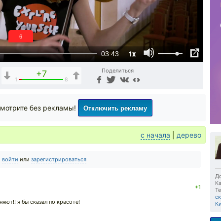
5
1x
03:43
Поделиться
+7
1
8
Отключить рекламу
мотрите без рекламы!
с начала
|
дерево
о
войти
или
зарегистрироваться
До
Ка
+1
Те
с
яют!! я бы сказал по красоте!
К