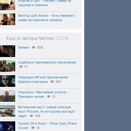
Король и Шут - Лесник | кавер на
скрипке и пианино
Виктор Цой (Кино) - Хочу перемен |
кавер на скрипке и пианино
Еще от автора Narmes
23516
Бензин
356
подборка тамплиерских песнопений
17
Операция ИИ или приключения
Шурика в матрице
163
Норильск. Обитаемый остров -
Признаки жизни
12
Витимский мост: самый опасный
мост России, по которому всё ещё
ездят
146
System Of A Down - Chop Suey (Piano
Cover)
10