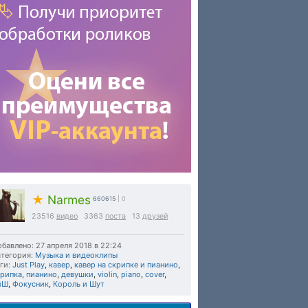
★
Narmes
660615
| 0
23516
видео
3363
поста
13
друзей
бавлено: 27 апреля 2018 в 22:24
тегория:
Музыка и видеоклипы
ги:
Just Play
,
кавер
,
кавер на скрипке и пианино
,
крипка
,
пианино
,
девушки
,
violin
,
piano
,
cover
,
иШ
,
Фокусник
,
Король и Шут