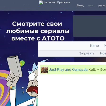
Вход
или
реги
Кино
Загрузить
Нов
Just Play and Gamazda
КиШ - Фок