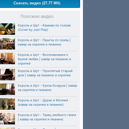
Скачать видео (27.77 Мб)
Похожее видео
Король и Шут - Камнем по голове
(Cover by Just Play)
Король и Шут - Прыгну со скалы |
кавер на скрипке и пианино
Король и Шут - Воспоминания о
былой любви | кавер на пианино и
скрипке
Король и Шут - Проклятый старый
дом | кавер на пианино и скрипке
Король и Шут - Кукла Колдуна | кавер
на скрипке и пианино
Король и Шут - Дурак и Молния
(кавер на скрипке и пианино)
Король и Шут - Танец злобного гения
| кавер на скрипке и пианино