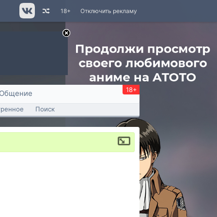
18+
Отключить рекламу
18+
Общение
тренное
Поиск