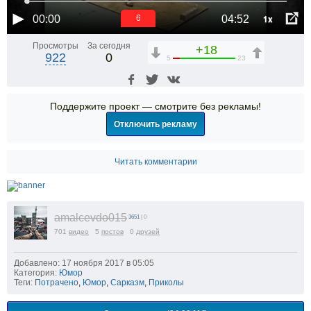
1x
00:00
04:52
6
Просмотры
За сегодня
+18
922
0
5
23
Поддержите проект — смотрите без рекламы!
Отключить рекламу
Читать комментарии
amalcevdo015
3651
| 0
701
видео
5
постов
0
друзей
Добавлено: 17 ноября 2017 в 05:05
Категория:
Юмор
Теги:
Потрачено
,
Юмор
,
Сарказм
,
Приколы