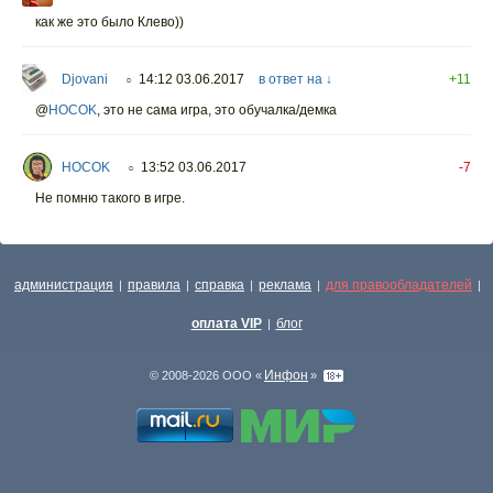
как же это было Клево))
Djovani
14:12 03.06.2017
в ответ на ↓
+11
○
@
HOCOK
,
это не сама игра, это обучалка/демка
HOCOK
13:52 03.06.2017
-7
○
Не помню такого в игре.
администрация
правила
справка
реклама
для правообладателей
|
|
|
|
|
оплата VIP
блог
|
Инфон
© 2008-2026 ООО «
»