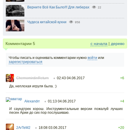
Верните Всё Как Было!!! Для либерах
22
Чудеса китайской кухни
958
Комментарии
5
с начала
|
дерево
Чтобы писать и оценивать комментарии нужно
войти
или
зарегистрироваться
ChernomirdinReturn
02:43 04.06.2017
+6
○
Да, неплохая игруля была. :)
Alexandrr
01:13 04.06.2017
+4
○
И саундтрек хорош. Инструментальные версии пожалуй лучших
песен Арии до сих пор послушиваю.
2ArTeM2
18:08 03.06.2017
+20
○