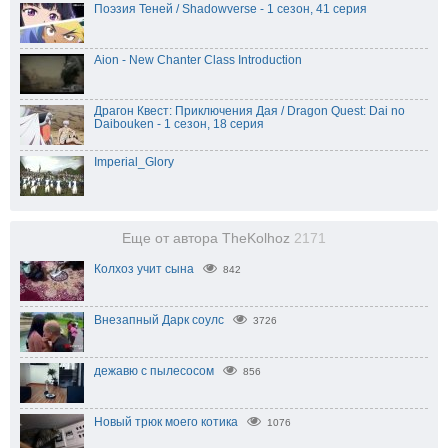
Поэзия Теней / Shadowverse - 1 сезон, 41 серия
Aion - New Chanter Class Introduction
Драгон Квест: Приключения Дая / Dragon Quest: Dai no
Daibouken - 1 сезон, 18 серия
Imperial_Glory
Еще от автора TheKolhoz
2171
Колхоз учит сына
842
Внезапный Дарк соулс
3726
дежавю с пылесосом
856
Новый трюк моего котика
1076