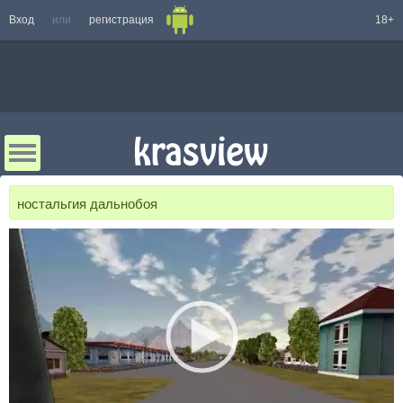
Вход
или
регистрация
18+
ностальгия дальнобоя