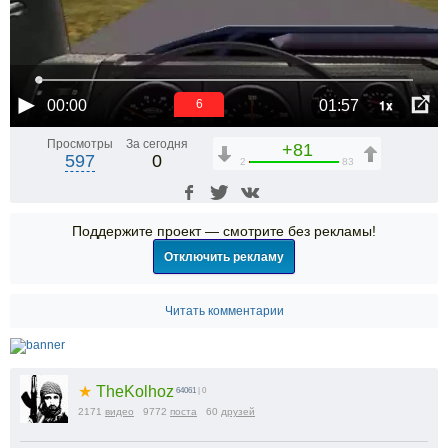
1x
00:00
01:57
6
Просмотры
За сегодня
+81
597
0
2
83
Поддержите проект — смотрите без рекламы!
Отключить рекламу
Читать комментарии
★
TheKolhoz
64061
| 0
2171
видео
9772
поста
60
друзей