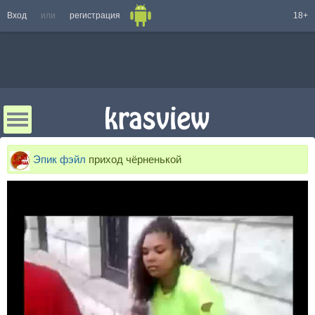
Вход
или
регистрация
18+
Эпик фэйл
приход чёрненькой