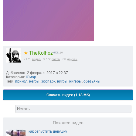
★
TheKolhoz
64061
| 0
2171
видео
9772
поста
60
друзей
Добавлено: 2 февраля 2017 в 22:37
Категория:
Юмор
Теги:
прикол
,
негры
,
зоопарк
,
нигры
,
нигеры
,
обезьяны
Скачать видео (1.18 Мб)
Похожее видео
как отпустить девушку