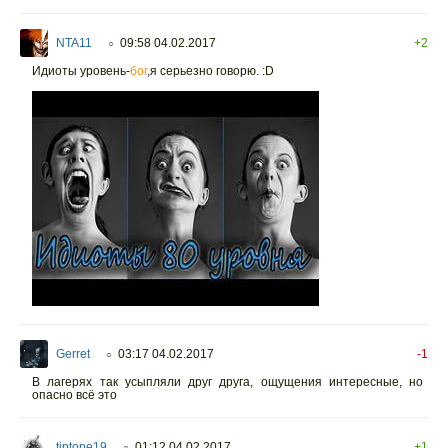
NTA11
09:58 04.02.2017
+2
○
Идиоты уровень-
бог
,я серьезно говорю. :D
Gerret
03:17 04.02.2017
-1
○
В лагерях так усыпляли друг друга, ощущения интересные, но
опасно всё это
tiptope19
01:12 04.02.2017
+1
○