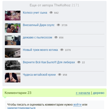
Еще от автора TheKolhoz
2171
Колхоз учит сына
842
Внезапный Дарк соулс
3726
дежавю с пылесосом
856
Новый трюк моего котика
1076
Верните Всё Как Было!!! Для либерах
22
Чудеса китайской кухни
958
Комментарии
23
с начала
|
дерево
Чтобы писать и оценивать комментарии нужно
войти
или
зарегистрироваться