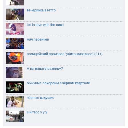
вечеринка в гетто
i'm in love with the пиво
мяч первичен
полицейский произвол "убито животное" (21+)
А вы видите разницу?
обычные похороны в чёрном квартале
чёрные ведущие
Ниггерс у у у