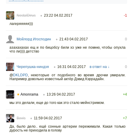
NostalDirus
23:22 04.02.2017
-1
○
лагеряяяяя)))
Мойлорд Игосподин
21:43 04.02.2017
0
○
азахахахах ещ и по бицобсу били хз уже не помню, чтобы опухла
что ли)))) детство
Черепушка-ниндзя
16:31 04.02.2017
в ответ на ↓
0
○
@
DKLDPD
,
некоторые от подобного во время дрочки умирали.
Например довольно известный актёр Дэвид Кэррадайн.
★
Amonrama
13:26 04.02.2017
+4
○
мы это делали, еще до того как это стало мейнстримом.
Bovis
11:59 04.02.2017
+7
○
Да, было дело.. ещё сонные артерии пережимали. Какая только
дурость не приходила в голову