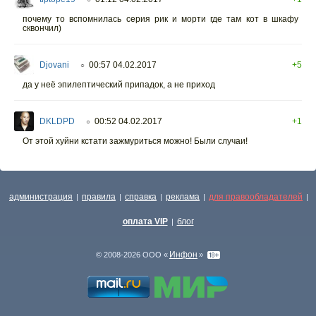
почему то вспомнилась серия рик и морти где там кот в шкафу
сквончил)
Djovani
00:57 04.02.2017
+5
○
да у неё эпилептический припадок, а не приход
DKLDPD
00:52 04.02.2017
+1
○
От этой хуйни кстати зажмуриться можно! Были случаи!
администрация
правила
справка
реклама
для правообладателей
|
|
|
|
|
оплата VIP
блог
|
Инфон
© 2008-2026 ООО «
»