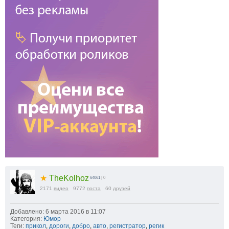
★
TheKolhoz
64061
| 0
2171
видео
9772
поста
60
друзей
Добавлено: 6 марта 2016 в 11:07
Категория:
Юмор
Теги:
прикол
,
дороги
,
добро
,
авто
,
регистратор
,
регик