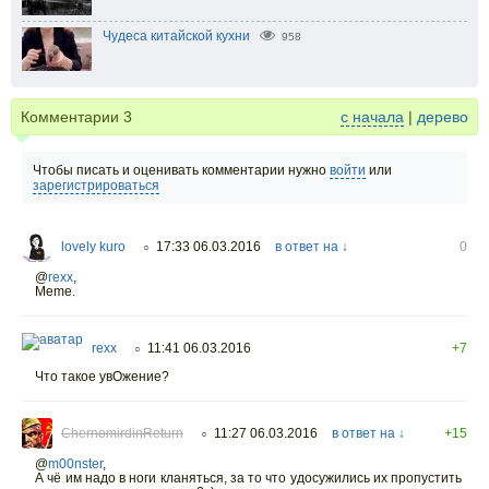
Чудеса китайской кухни
958
Комментарии
3
с начала
|
дерево
Чтобы писать и оценивать комментарии нужно
войти
или
зарегистрироваться
lovely kuro
17:33 06.03.2016
в ответ на ↓
0
○
@
rexx
,
Meme.
rexx
11:41 06.03.2016
+7
○
Что такое увОжение?
ChernomirdinReturn
11:27 06.03.2016
в ответ на ↓
+15
○
@
m00nster
,
А чё им надо в ноги кланяться, за то что удосужились их пропустить