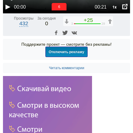
1x
00:00
00:21
5
Просмотры
За сегодня
+25
432
0
3
28
Поддержите проект — смотрите без рекламы!
Отключить рекламу
Читать комментарии