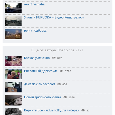
ока r1 yamaha
Япония FUKUOKA - (Видео Регистратор)
регик подборка
Еще от автора TheKolhoz
2171
Колхоз учит сына
842
Внезапный Дарк соулс
3726
дежавю с пылесосом
856
Новый трюк моего котика
1076
Верните Всё Как Было!!! Для либерах
22