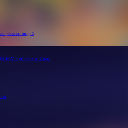
ая десятки людей
UH-60M с обвесами. Ирак.
ров