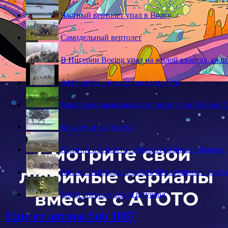
Частный вертолет упал в Волгу
Самодельный вертолет
В Нигерии Boeing упал на жилой квартал, сжиг
Афганистан. Крушение вертолета
Массированный авианалет вертолета Sikorsky 
Крушение вертолета
Падение вертолета снятое из кабины. Lifenews.
Как за 3 секунды проебать 60 миллионов долла
Когда впервые сел за штурвал
Еще от автора Sub
1087