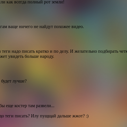
ли как всегда полный рот земли!
эгам ваще ничего не найдут похожее видео.
в теги надо писать кратко и по делу. И желательно подбирать че
жет увидеть больше народу.
- будет лучше?
ы еще костер там развели...
надо теги писать? Илу пущщай дальше жжот? :)