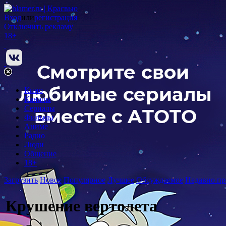
Вход
или
регистрация
Отключить рекламу
18+
Кино
Каналы
Сериалы
Фильмы
Аниме
Радио
Люди
Общение
18+
Загрузить
Новое
Популярное
Лучшее
Обсуждаемое
Недавно пр
Крушение вертолета