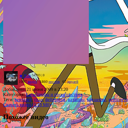
54593
| 0
★
Sub
1087
видео
1860
постов
67
друзей
Добавлено: 21 июня 2009 в 23:20
Категория:
Катастрофы и происшествия
Теги:
вертолет
,
упал
,
фейерверк
,
катайцы
,
крушение
,
вертолета
Скачать видео (2.19 Мб)
Похожее видео