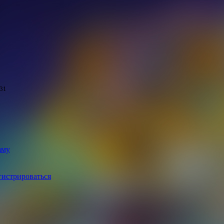
31
аму
гистрироваться