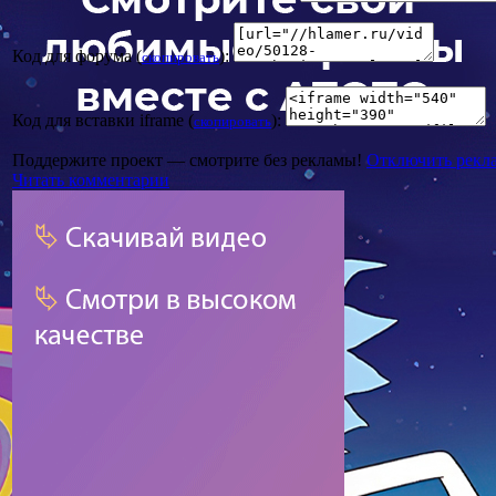
Код для форума (
):
скопировать
Код для вставки iframe (
):
скопировать
Поддержите проект — смотрите без рекламы!
Отключить рекл
Читать комментарии