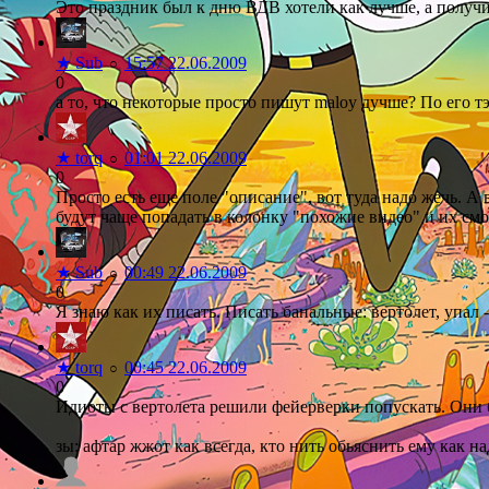
Это праздник был к дню ВДВ хотели как лучше, а получи
★
Sub
15:57 22.06.2009
○
0
а то, что некоторые просто пишут maloy дучше? По его т
★
torq
01:01 22.06.2009
○
0
Просто есть еще поле "описание", вот туда надо жечь. А 
будут чаще попадать в колонку "похожие видео" и их смо
★
Sub
00:49 22.06.2009
○
0
Я знаю как их писать. Писать банальные: вертолет, упал 
★
torq
00:45 22.06.2009
○
0
Идиоты с вертолета решили фейерверки попускать. Они б
зы: афтар жжот как всегда, кто нить обьяснить ему как 