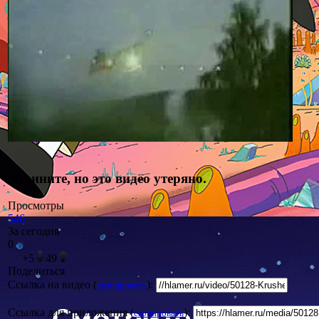
Извините, но это видео утеряно.
Просмотры
546
За сегодня
0
+5
4
9
Поделиться
Ссылка на видео (
):
скопировать
Ссылка для приложения (
):
скопировать