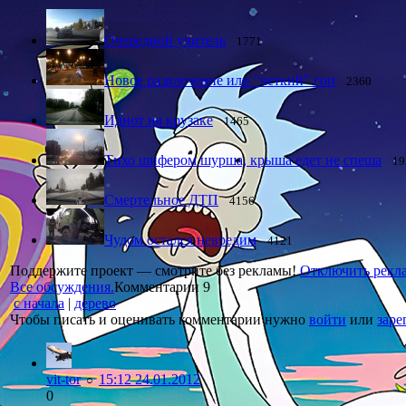
Очередной учитель
1771
Новое развлечение или "четкий" гоп
2360
Идиот на крузаке
1465
Тихо шифером шурша, крыша едет не спеша
19
Смертельное ДТП
4156
Чудом остался невредим
4121
Поддержите проект — смотрите без рекламы!
Отключить рекл
Все обсуждения.
Комментарии
9
с начала
|
дерево
Чтобы писать и оценивать комментарии нужно
войти
или
заре
vit-tor
15:12 24.01.2012
○
0