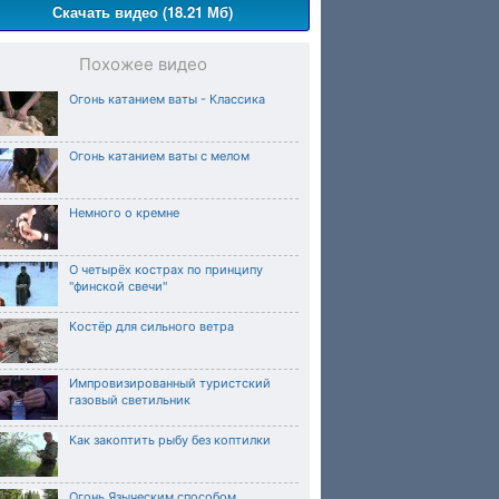
Скачать видео (18.21 Мб)
Похожее видео
Огонь катанием ваты - Классика
Огонь катанием ваты с мелом
Немного о кремне
О четырёх кострах по принципу
"финской свечи"
Костёр для сильного ветра
Импровизированный туристский
газовый светильник
Как закоптить рыбу без коптилки
Огонь Языческим способом