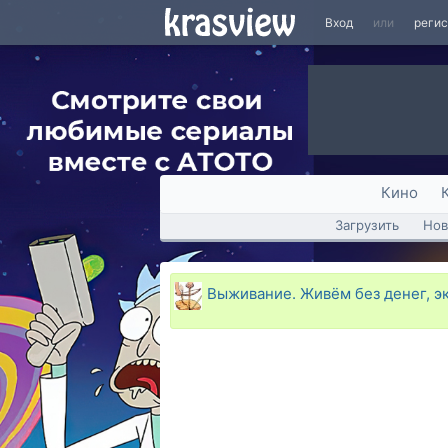
Вход
или
реги
Кино
Загрузить
Нов
Выживание. Живём без денег, э