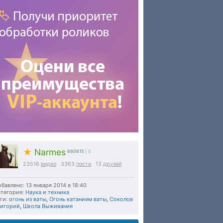
★
Narmes
660615
| 0
23516
видео
3363
поста
13
друзей
бавлено: 13 января 2014 в 18:40
тегория:
Наука и техника
ги:
огонь из ваты
,
Огонь катанием ваты
,
Соколов
ригорий
,
Школа Выживания