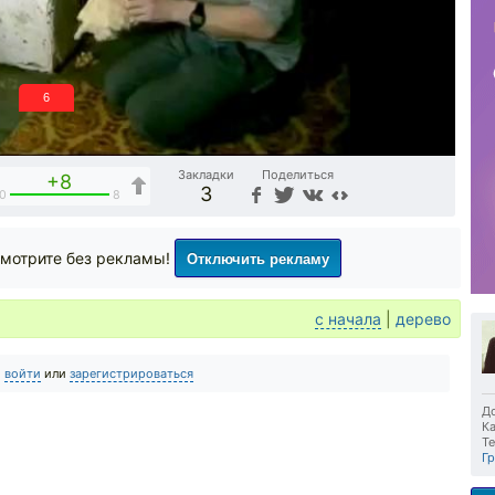
5
Закладки
Поделиться
+8
3
0
8
Отключить рекламу
мотрите без рекламы!
с начала
|
дерево
о
войти
или
зарегистрироваться
До
Ка
Те
Г