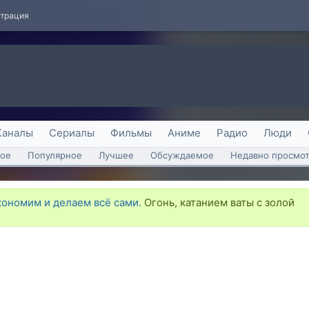
страция
Каналы
Сериалы
Фильмы
Аниме
Радио
Люди
ое
Популярное
Лучшее
Обсуждаемое
Недавно просмо
кономим и делаем всё сами.
Огонь, катанием ваты с золой