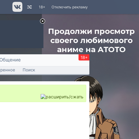
18+
Отключить рекламу
18+
Общение
тренное
Поиск