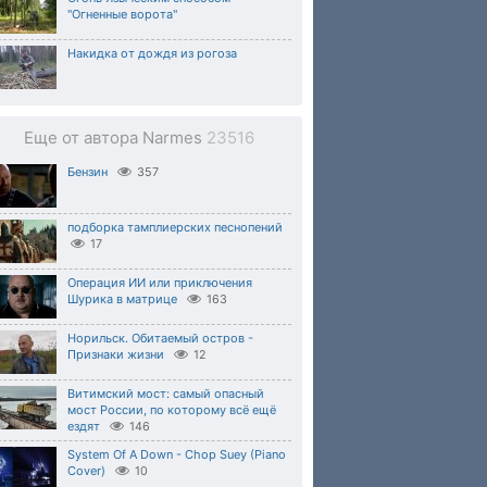
"Огненные ворота"
Накидка от дождя из рогоза
Еще от автора Narmes
23516
Бензин
357
подборка тамплиерских песнопений
17
Операция ИИ или приключения
Шурика в матрице
163
Норильск. Обитаемый остров -
Признаки жизни
12
Витимский мост: самый опасный
мост России, по которому всё ещё
ездят
146
System Of A Down - Chop Suey (Piano
Cover)
10