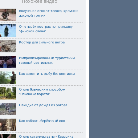
Похожее видео
получение огня от тесака, кремня и
жжоной тряпки
О четырёх кострах по принципу
"финской свечи"
Костёр для сильного ветра
Импровизированный туристский
газовый светильник
Как закоптить рыбу без коптилки
Огонь Языческим способом
"Огненные ворота"
Накидка от дождя из рогоза
Как собрать берёзовый сок
Огонь катанием ваты - Классика