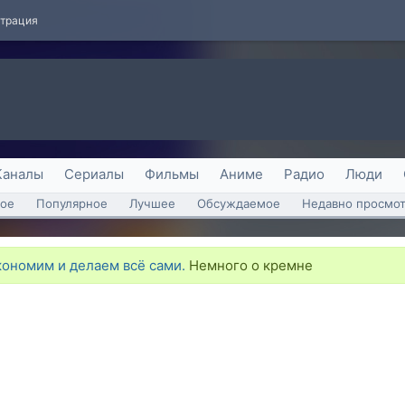
страция
Каналы
Сериалы
Фильмы
Аниме
Радио
Люди
ое
Популярное
Лучшее
Обсуждаемое
Недавно просмо
кономим и делаем всё сами.
Немного о кремне