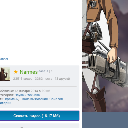
★
Narmes
660614
| 0
23516
видео
3363
поста
13
друзей
бавлено: 13 января 2014 в 20:56
тегория:
Наука и техника
ги:
кремень
,
школа выживания
,
Соколов
ригорий
Скачать видео (16.17 Мб)