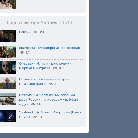
Еще от автора Narmes
23516
Бензин
356
подборка тамплиерских песнопений
17
Операция ИИ или приключения
Шурика в матрице
163
Норильск. Обитаемый остров -
Признаки жизни
12
Витимский мост: самый опасный
мост России, по которому всё ещё
ездят
146
System Of A Down - Chop Suey (Piano
Cover)
10