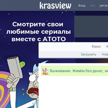
Вход
или
реги
Кино
Загрузить
Нов
Выживание. Живём без денег, э