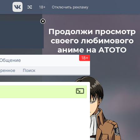
18+
Отключить рекламу
18+
Общение
тренное
Поиск