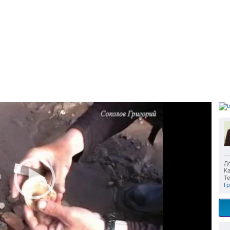
До
Ка
Те
Г