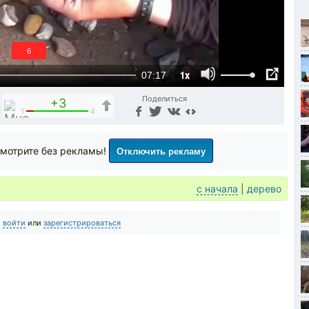
5
1x
07:17
Поделиться
+3
1
4
Отключить рекламу
мотрите без рекламы!
с начала
|
дерево
о
войти
или
зарегистрироваться