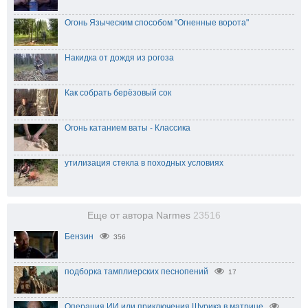
Огонь Языческим способом "Огненные ворота"
Накидка от дождя из рогоза
Как собрать берёзовый сок
Огонь катанием ваты - Классика
утилизация стекла в походных условиях
Еще от автора Narmes
23516
Бензин
356
подборка тамплиерских песнопений
17
Операция ИИ или приключения Шурика в матрице