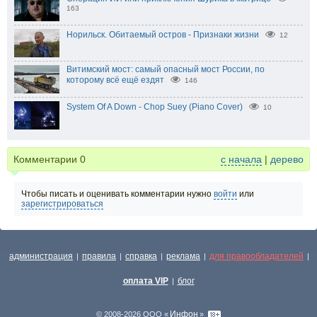
163
Норильск. Обитаемый остров - Признаки жизни
12
Витимский мост: самый опасный мост России, по
которому всё ещё ездят
146
System Of A Down - Chop Suey (Piano Cover)
10
Комментарии
0
с начала
|
дерево
Чтобы писать и оценивать комментарии нужно
войти
или
зарегистрироваться
администрация
правила
справка
реклама
для правообладателей
|
|
|
|
|
оплата VIP
блог
|
Инфон
© 2008-2026 ООО «
»