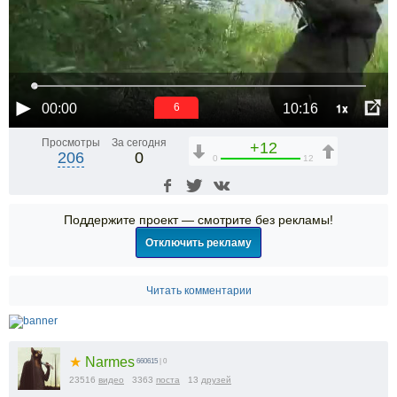
1x
00:00
10:16
6
Просмотры
За сегодня
+12
206
0
0
12
Поддержите проект — смотрите без рекламы!
Отключить рекламу
Читать комментарии
★
Narmes
660615
| 0
23516
видео
3363
поста
13
друзей