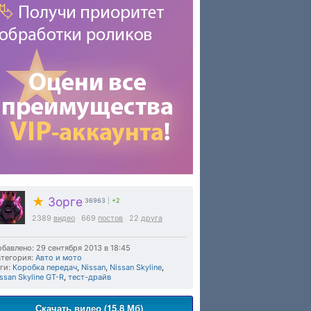
★
Зорге
36963
|
+2
2389
видео
669
постов
22
друга
бавлено: 29 сентября 2013 в 18:45
тегория:
Авто и мото
ги:
Коробка передач
,
Nissan
,
Nissan Skyline
,
ssan Skyline GT-R
,
тест-драйв
Скачать видео (15.8 Мб)