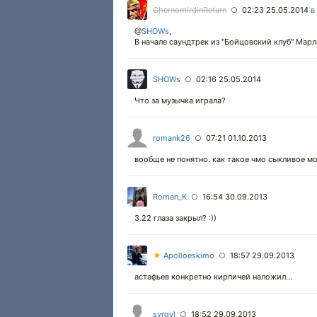
ChernomirdinReturn
02:23 25.05.2014
в
○
@
SHOWs
,
В начале саундтрек из "Бойцовский клуб" Марла
SHOWs
02:16 25.05.2014
○
Что за музычка играла?
romank26
07:21 01.10.2013
○
вообще не понятно. как такое чмо сыкливое м
Roman_K
16:54 30.09.2013
○
3.22 глаза закрыл? :))
★
Apolloeskimo
18:57 29.09.2013
○
00:00
00:00
астафьев конкретно кирпичей наложил...
06:22
1x
2x
syrgyl
18:52 29.09.2013
○