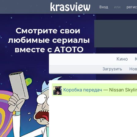
Вход
или
реги
Кино
Загрузить
Нов
Коробка передач
—
Nissan Skyli