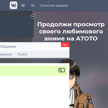
18+
Отключить рекламу
18+
Общение
тренное
Поиск