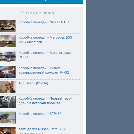
Похожее видео
Коробка передач - Nissan GT-R
Коробка передач - Mercedes E55
AMG Kleemann
Коробка передач - Автолегенды
СССР
Коробка передач - Учебно-
тренировочный самолет Як-52
Top Gear - [01x04]
Коробка передач - Первый тест-
драйв в истории проекта
Коробка передач - БТР-80
тест-драйв Nissan Patrol Y62
(автоитоги.ру)