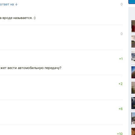
 ответ на ↓
0
 вроде называется. :)
0
+1
ожет вести автомобильную передачу?
+2
+6
+10