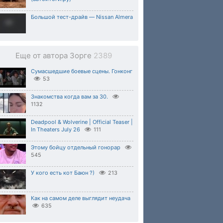
Большой тест-драйв — Nissan Almera
Еще от автора Зорге
2389
Сумасшедшие боевые сцены. Гонконг
53
Знакомства когда вам за 30.
1132
Deadpool & Wolverine | Official Teaser |
In Theaters July 26
111
Этому бойцу отдельный гонорар
545
У кого есть кот Баюн ?)
213
Как на самом деле выглядит неудача
635