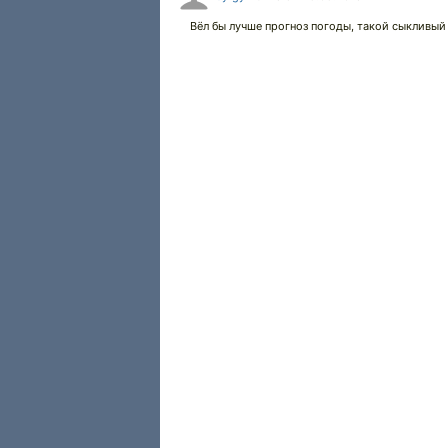
1.75x
Вёл бы лучше прогноз погоды, такой сыкливый
1.5x
1.25x
1x
0.75x
0.5x
100
%
Масштаб:
100
%
-5%
+5%