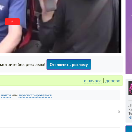
5
Закладки
Поделиться
+30
10
1
31
Отключить рекламу
мотрите без рекламы!
с начала
|
дерево
о
войти
или
зарегистрироваться
До
Ка
0
Те
Ni