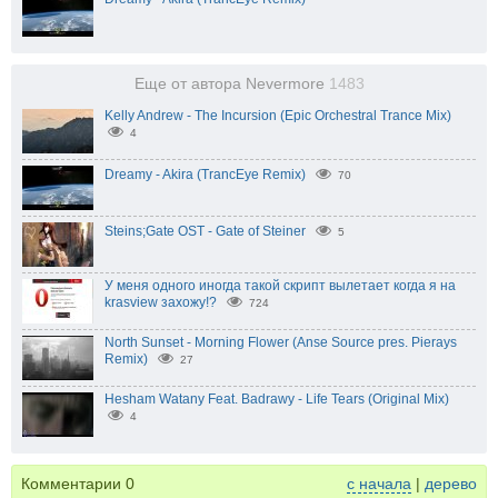
Еще от автора Nevermore
1483
Kelly Andrew - The Incursion (Epic Orchestral Trance Mix)
4
Dreamy - Akira (TrancEye Remix)
70
Steins;Gate OST - Gate of Steiner
5
У меня одного иногда такой скрипт вылетает когда я на
krasview захожу!?
724
North Sunset - Morning Flower (Anse Source pres. Pierays
Remix)
27
Hesham Watany Feat. Badrawy - Life Tears (Original Mix)
4
Комментарии
0
с начала
|
дерево