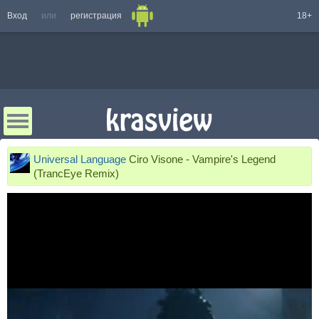
Вход
или
регистрация
18+
Universal Language
Ciro Visone - Vampire's Legend
(TrancEye Remix)