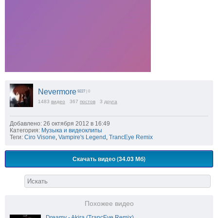
Nevermore
9227
| 0
1483
видео
367
постов
3
друга
Добавлено: 26 октября 2012 в 16:49
Категория:
Музыка и видеоклипы
Теги:
Ciro Visone
,
Vampire's Legend
,
TrancEye Remix
Скачать видео (34.03 Мб)
Похожее видео
Dreamy - Akira (TrancEye Remix)