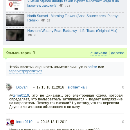
У меня одного иногда такой скрипт вылетает когда я на
krasview захожу!?
724
North Sunset - Morning Flower (Anse Source pres. Pierays
Remix)
27
Hesham Watany Feat. Badrawy - Life Tears (Original Mix)
4
Комментарии
3
с начала
|
дерево
Чтобы писать и оценивать комментарии нужно
войти
или
зарегистрироваться
Djovani
17:13 18.11.2016
в ответ на ↓
0
○
@
terror0110
,
это не динамик... это электронная схема, которая
определяет, что пользователь затягивается и подает напряжение
на нагреватель. Почему так сказали? Ну потому, что так перевели.
Другого логического объяснения я не вижу.
terror0110
20:46 18.11.2011
0
○