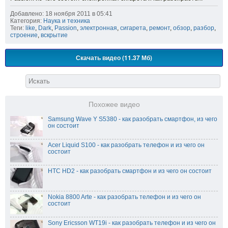
Добавлено: 18 ноября 2011 в 05:41
Категория:
Наука и техника
Теги:
like
,
Dark
,
Passion
,
электронная
,
сигарета
,
ремонт
,
обзор
,
разбор
,
строение
,
вскрытие
Скачать видео (11.37 Мб)
Похожее видео
Samsung Wave Y S5380 - как разобрать смартфон, из чего
он состоит
Acer Liquid S100 - как разобрать телефон и из чего он
состоит
HTC HD2 - как разобрать смартфон и из чего он состоит
Nokia 8800 Arte - как разобрать телефон и из чего он
состоит
Sony Ericsson WT19i - как разобрать телефон и из чего он