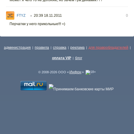
Может я чего то не догоняю, но зачем тум динамик???
FTYZ
20:39 18.11.2011
0
○
Перчатки у него прикольные!!! =)
администрация
правила
справка
реклама
для правообладателей
|
|
|
|
|
оплата VIP
блог
|
Инфон
© 2008-2026 ООО «
»