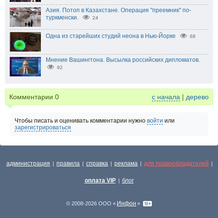
Азия. Потоп в Казахстане. Операция "преемник" по-
туркменски.
24
Одна из старейших студий неона в Нью-Йорке
68
Мнение Вашингтона. Высылка российских дипломатов.
92
Комментарии
0
с начала
|
дерево
Чтобы писать и оценивать комментарии нужно
войти
или
зарегистрироваться
администрация
правила
справка
реклама
для правообладателей
|
|
|
|
|
оплата VIP
блог
|
Инфон
© 2008-2026 ООО «
»