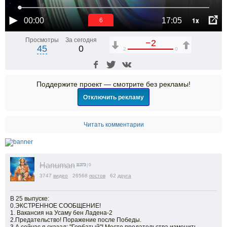
1x
00:00
17:05
6
Просмотры
За сегодня
−2
45
0
2
0
Поддержите проект — смотрите без рекламы!
Отключить рекламу
Читать комментарии
Hanuman
11373
| 0
3747
видео
26568
постов
62
друга
В 25 выпуске:
0.ЭКСТРЕННОЕ СООБЩЕНИЕ!
1. Вакансия на Усаму бен Ладена-2
2.Предательство! Поражение после Победы.