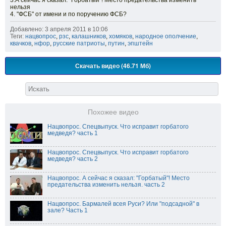
3.А сейчас я сказал: "Горбатый"! Место предательства изменить
нельзя
4. "ФСБ" от имени и по поручению ФСБ?
Добавлено: 3 апреля 2011 в 10:06
Теги:
нацвопрос
,
рзс
,
калашников
,
хомяков
,
народное ополчение
,
квачков
,
нфор
,
русские патриоты
,
путин
,
эпштейн
Скачать видео (46.71 Мб)
Похожее видео
Нацвопрос. Спецвыпуск. Что исправит горбатого
медведя? часть 1
Нацвопрос. Спецвыпуск. Что исправит горбатого
медведя? часть 2
Нацвопрос. А сейчас я сказал: "Горбатый"! Место
предательства изменить нельзя. часть 2
Нацвопрос. Бармалей всея Руси? Или "подсадной" в
зале? Часть 1