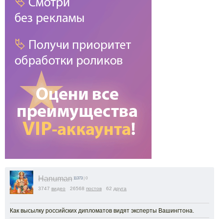
Hanuman
11373
| 0
3747
видео
26568
постов
62
друга
Как высылку российских дипломатов видят эксперты Вашингтона.