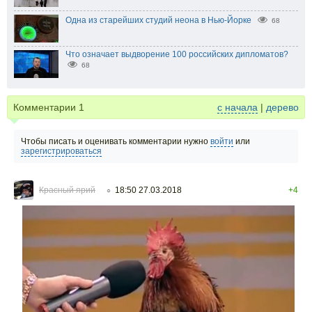
Одна из старейших студий неона в Нью-Йорке
68
Что означает выдворение 100 российских дипломатов?
68
Комментарии
1
с начала
|
дерево
Чтобы писать и оценивать комментарии нужно
войти
или
зарегистрироваться
Красный ярий
18:50 27.03.2018
+4
○