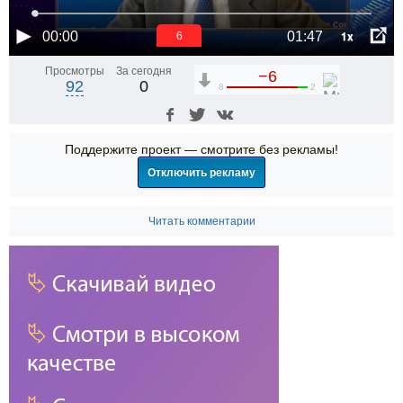
1x
00:00
01:47
5
Просмотры
За сегодня
−6
92
0
8
2
Поддержите проект — смотрите без рекламы!
Отключить рекламу
Читать комментарии