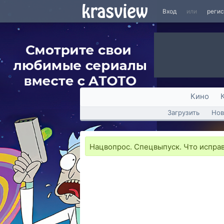
Вход
или
реги
Кино
Загрузить
Нов
Нацвопрос. Спецвыпуск. Что исправ