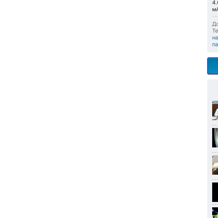
4
мА
До
Те
н
п