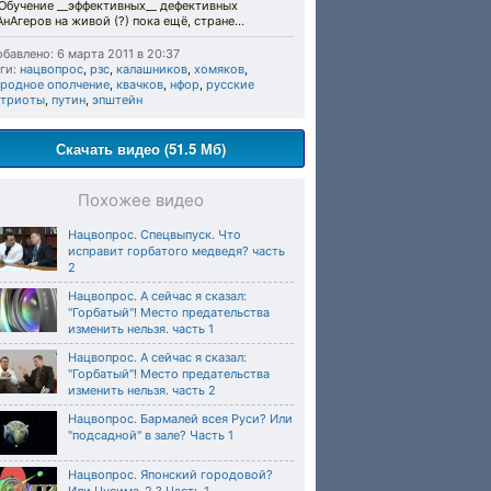
.Обучение __эффективных__ дефективных
нАгеров на живой (?) пока ещё, стране...
бавлено: 6 марта 2011 в 20:37
ги:
нацвопрос
,
рзс
,
калашников
,
хомяков
,
ародное ополчение
,
квачков
,
нфор
,
русские
атриоты
,
путин
,
эпштейн
Скачать видео (51.5 Мб)
Похожее видео
Нацвопрос. Спецвыпуск. Что
исправит горбатого медведя? часть
2
Нацвопрос. А сейчас я сказал:
"Горбатый"! Место предательства
изменить нельзя. часть 1
Нацвопрос. А сейчас я сказал:
"Горбатый"! Место предательства
изменить нельзя. часть 2
Нацвопрос. Бармалей всея Руси? Или
"подсадной" в зале? Часть 1
Нацвопрос. Японский городовой?