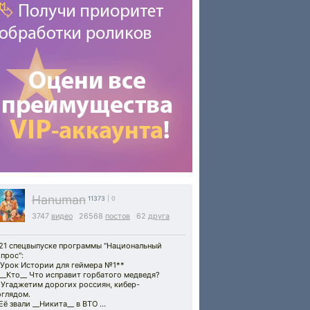
Hanuman
11373
| 0
3747
видео
26568
постов
62
друга
 21 спецвыпуске программы "Национальный
прос":
*Урок Истории для геймера №1**
 __Кто__ Что исправит горбатого медведя?
 Угаджетим дорогих россиян, кибер-
оглядом.
Её звали __Никита__ в ВТО ...