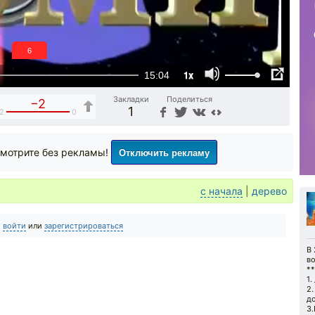
5
1x
15:04
Закладки
Поделиться
−2
1
2
0
Отключить рекламу
мотрите без рекламы!
с начала
|
дерево
о
войти
или
зарегистрироваться
В
во
*
1.
2.
д
3.