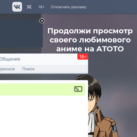
18+
Отключить рекламу
18+
Общение
тренное
Поиск