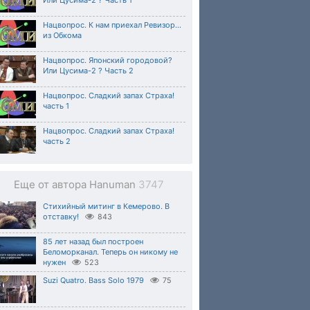
Или Цусима-2 ? Часть 1
Нацвопрос. К нам приехал Ревизор...
из Обкома
Нацвопрос. Японский городовой?
Или Цусима-2 ? Часть 2
Нацвопрос. Сладкий запах Страха!
часть 1
Нацвопрос. Сладкий запах Страха!
часть 2
Еще от автора Hanuman
3747
Стихийный митинг в Кемерово. В
отставку!
843
85 лет назад был построен
Беломорканал. Теперь он никому не
нужен
523
Suzi Quatro. Bass Solo 1979
75