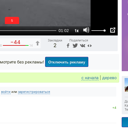
5
1x
01:02
Закладки
Поделиться
−44
2
8
14
Отключить рекламу
мотрите без рекламы!
с начала
|
дерево
о
войти
или
зарегистрироваться
До
Ка
+4
Те