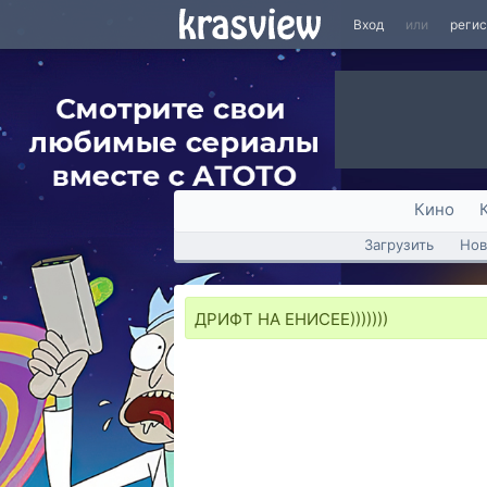
Вход
или
реги
Кино
Загрузить
Нов
ДРИФТ НА ЕНИСЕЕ)))))))