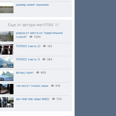
размер имеет значение
Еще от автора wert1184
16
рядом от места со "смертельной
гонкой"
1294
ПОЛЮС (часть 2)
152
ПОЛЮС (часть 1)
384
фольц горит
865
так могут только наши
918
вах пиф-пав, веди баб)))
703