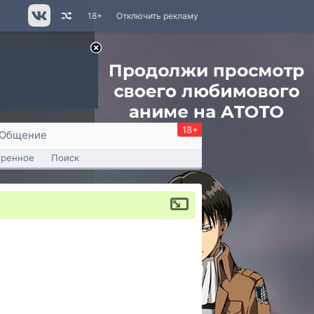
18+
Отключить рекламу
18+
Общение
тренное
Поиск