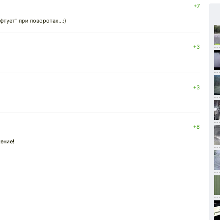
+7
фтует" при поворотах...:)
+3
+3
+8
ение!