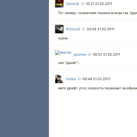
DenisOk
10:21 21.02.2011
○
По- моему, гусеничная техника всегда так "дри
RiZoooN
03:54 21.02.2011
○
куйня
gusman
00:57 21.02.2011
○
омг "дрифт"...
Хобсе
00:44 21.02.2011
○
мего дрифт. угол, скорость поражают воображ