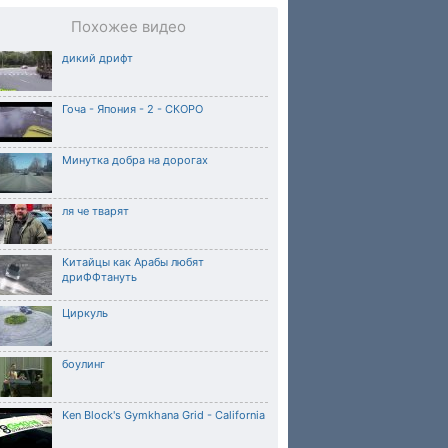
Похожее видео
дикий дрифт
Гоча - Япония - 2 - СКОРО
Минутка добра на дорогах
ля че тварят
Китайцы как Арабы любят
дриФФтануть
Циркуль
боулинг
Ken Block's Gymkhana Grid - California