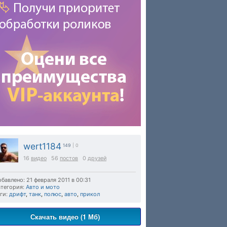
wert1184
149
| 0
16
видео
56
постов
0
друзей
бавлено: 21 февраля 2011 в 00:31
тегория:
Авто и мото
ги:
дрифт
,
танк
,
полюс
,
авто
,
прикол
Скачать видео (1 Мб)