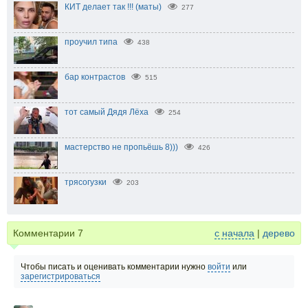
КИТ делает так !!! (маты)
277
проучил типа
438
бар контрастов
515
тот самый Дядя Лёха
254
мастерство не пропьёшь 8)))
426
трясогузки
203
Комментарии
7
с начала
|
дерево
Чтобы писать и оценивать комментарии нужно
войти
или
зарегистрироваться