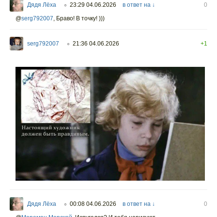
Дядя Лёха
23:29 04.06.2026
в ответ на ↓
0
○
@
serg792007
,
Браво! В точку! )))
serg792007
21:36 04.06.2026
+1
○
Дядя Лёха
00:08 04.06.2026
в ответ на ↓
0
○