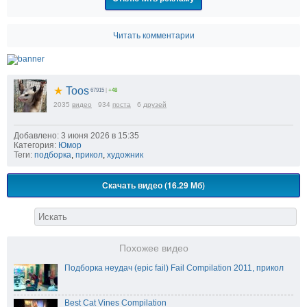
Читать комментарии
★
Toos
67915
|
+48
2035
видео
934
поста
6
друзей
Добавлено: 3 июня 2026 в 15:35
Категория:
Юмор
Теги:
подборка
,
прикол
,
художник
Скачать видео (16.29 Мб)
Похожее видео
Подборка неудач (epic fail) Fail Compilation 2011, прикол
Best Cat Vines Compilation