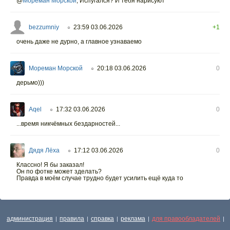
@
Мореман Морской
,
Испугался? И тебя нарисуют
bezzumniy
23:59 03.06.2026
+1
○
очень даже не дурно, а главное узнаваемо
Мореман Морской
20:18 03.06.2026
0
○
дерьмо)))
Aqel
17:32 03.06.2026
0
○
...время никчёмных бездарностей...
Дядя Лёха
17:12 03.06.2026
0
○
Классно! Я бы заказал!
Он по фотке может зделать?
Правда в моём случае трудно будет усилить ещё куда то
администрация
правила
справка
реклама
для правообладателей
|
|
|
|
|