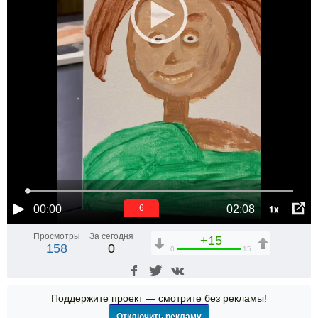
1x
00:00
02:08
6
Просмотры
За сегодня
+15
158
0
0
15
Поддержите проект — смотрите без рекламы!
Отключить рекламу