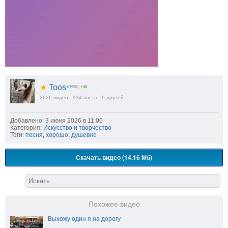
★
Toos
67958
|
+46
2036
видео
934
поста
6
друзей
Добавлено: 3 июня 2026 в 11:06
Категория:
Искусство и творчество
Теги:
песня
,
хорошо
,
душевно
Скачать видео (14.16 Мб)
Похожее видео
Выхожу один я на дорогу