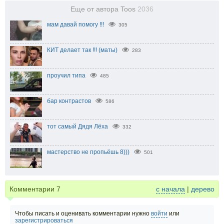
Еще от автора Toos
2036
мам давай помогу !!!
305
КИТ делает так !!! (маты)
283
проучил типа
485
бар контрастов
586
тот самый Дядя Лёха
332
мастерство не пропьёшь 8)))
501
Комментарии
7
с начала
|
дерево
Чтобы писать и оценивать комментарии нужно
войти
или
зарегистрироваться