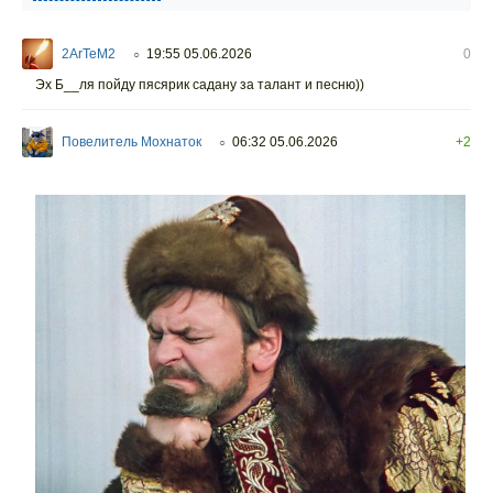
2ArTeM2
19:55 05.06.2026
0
○
Эх Б__ля пойду пясярик садану за талант и песню))
Повелитель Мохнаток
06:32 05.06.2026
+2
○