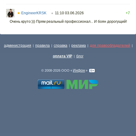
★
EngineerKRSK
11:10 03.06.2026
+7
○
Очень круто:))) Прям реальный профессионал... И боян дорогущий!
администрация
правила
справка
реклама
для правообладателей
|
|
|
|
|
оплата VIP
блог
|
Инфон
© 2008-2026 ООО «
»