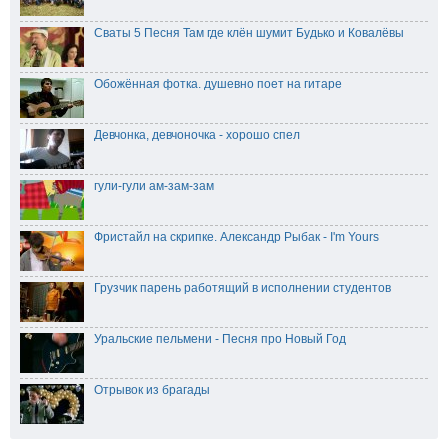
Сваты 5 Песня Там где клён шумит Будько и Ковалёвы
Обожённая фотка. душевно поет на гитаре
Девчонка, девчоночка - хорошо спел
гули-гули ам-зам-зам
Фристайл на скрипке. Александр Рыбак - I'm Yours
Грузчик парень работящий в исполнении студентов
Уральские пельмени - Песня про Новый Год
Отрывок из брагады