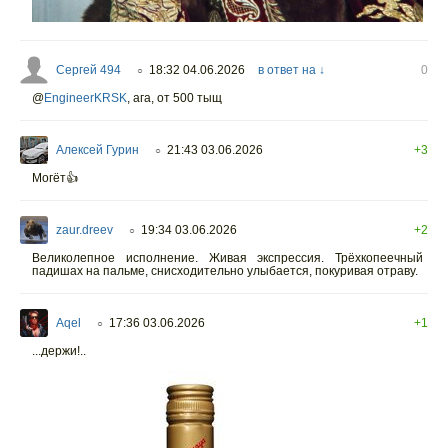
Сергей 494
18:32 04.06.2026
в ответ на ↓
0
○
@
EngineerKRSK
,
ага, от 500 тыщ
Алексей Гурин
21:43 03.06.2026
+3
○
Могëт👍
zaur.dreev
19:34 03.06.2026
+2
○
Великолепное исполнение. Живая экспрессия. Трёхкопеечный
падишах на пальме, снисходительно улыбается, покуривая отраву.
Aqel
17:36 03.06.2026
+1
○
...держи!..