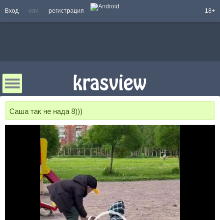
Вход
или
регистрация
18+
Саша так не нада 8)))