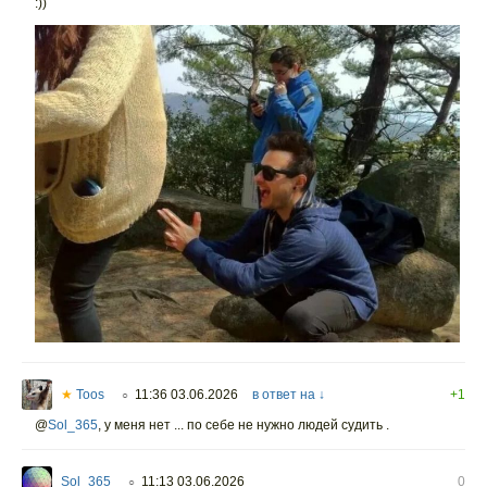
:))
★
Toos
11:36 03.06.2026
в ответ на ↓
+1
○
@
Sol_365
,
у меня нет ... по себе не нужно людей судить .
Sol_365
11:13 03.06.2026
0
○