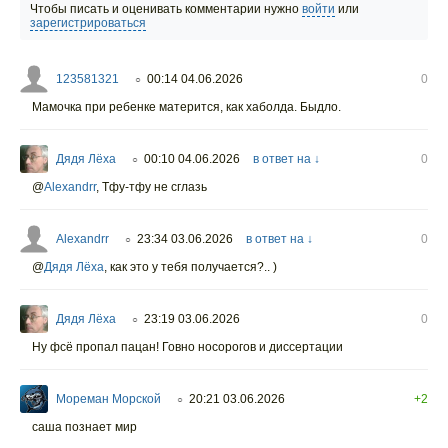
Чтобы писать и оценивать комментарии нужно
войти
или
зарегистрироваться
123581321
00:14 04.06.2026
0
○
Мамочка при ребенке матерится, как хаболда. Быдло.
Дядя Лёха
00:10 04.06.2026
в ответ на ↓
0
○
@
Alexandrr
,
Тфу-тфу не сглазь
Alexandrr
23:34 03.06.2026
в ответ на ↓
0
○
@
Дядя Лёха
,
как это у тебя получается?.. )
Дядя Лёха
23:19 03.06.2026
0
○
Ну фсё пропал пацан! Говно носорогов и диссертации
Мореман Морской
20:21 03.06.2026
+2
○
саша познает мир