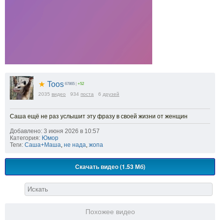
★
Toos
67865
|
+52
2035
видео
934
поста
6
друзей
Саша ещё не раз услышит эту фразу в своей жизни от женщин
Добавлено: 3 июня 2026 в 10:57
Категория:
Юмор
Теги:
Саша+Маша
,
не нада
,
жопа
Скачать видео (1.53 Мб)
Похожее видео