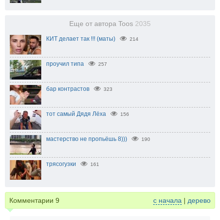
Еще от автора Toos
2035
КИТ делает так !!! (маты)
214
проучил типа
257
бар контрастов
323
тот самый Дядя Лёха
156
мастерство не пропьёшь 8)))
190
трясогузки
161
Комментарии
9
с начала
|
дерево