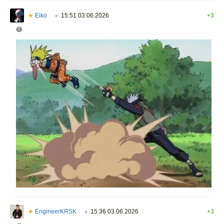
★
Eiko
15:51 03.06.2026
+3
○
😅
★
EngineerKRSK
15:36 03.06.2026
+3
○