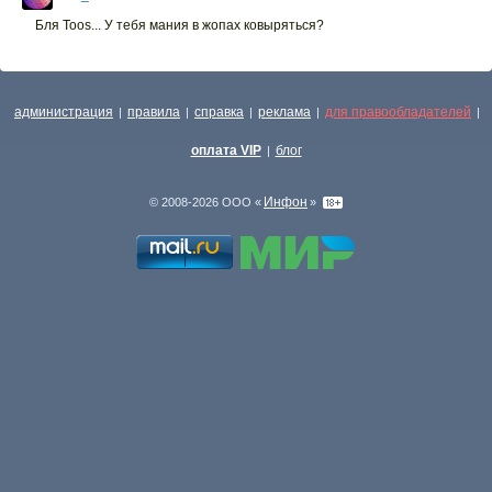
Бля Toos... У тебя мания в жопах ковыряться?
администрация
правила
справка
реклама
для правообладателей
|
|
|
|
|
оплата VIP
блог
|
Инфон
© 2008-2026 ООО «
»