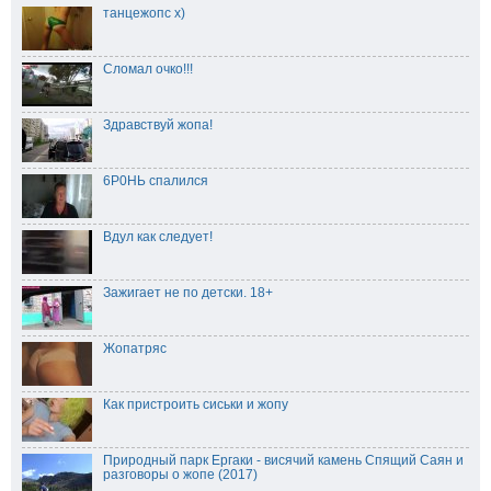
танцeжопс х)
Сломал очко!!!
Здравствуй жопа!
6Р0НЬ спалился
Вдул как следует!
Зажигает не по детски. 18+
Жопатряс
Как пристроить сиськи и жопу
Природный парк Ергаки - висячий камень Спящий Саян и
разговоры о жопе (2017)