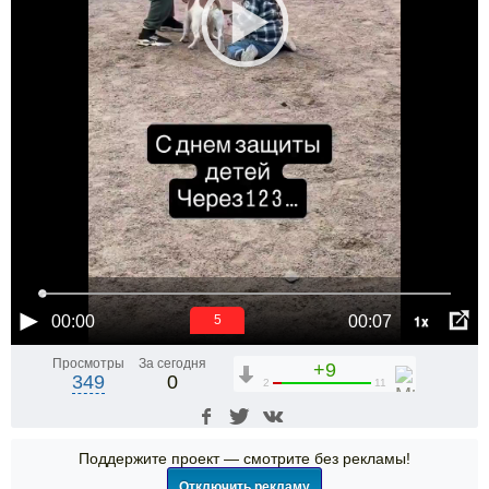
1x
00:00
00:07
5
Просмотры
За сегодня
+9
349
0
2
11
Поддержите проект — смотрите без рекламы!
Отключить рекламу