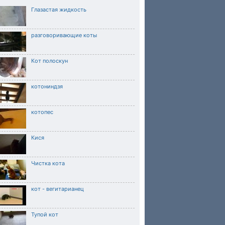
Глазастая жидкость
разговоривающие коты
Кот полоскун
котониндзя
котопес
Кися
Чистка кота
кот - вегитарианец
Тупой кот