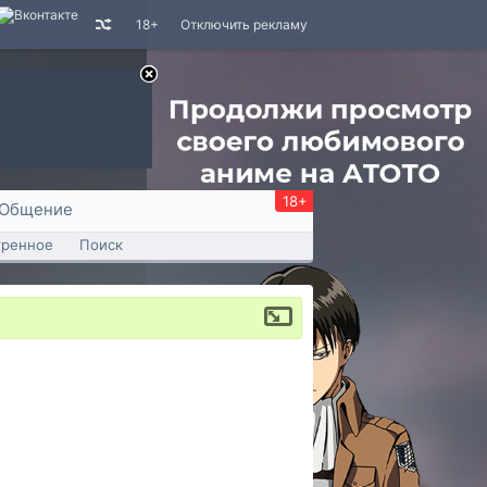
18+
Отключить рекламу
18+
Общение
тренное
Поиск