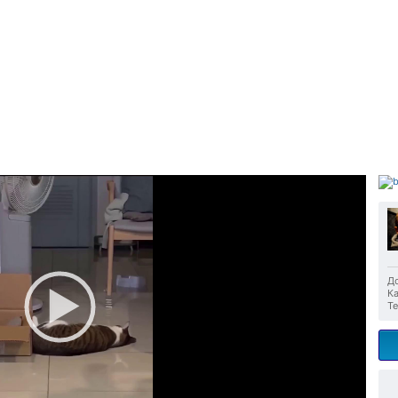
До
Ка
Те