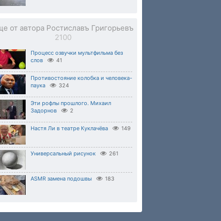
ще от автора Ростиславъ Григорьевъ
2100
Процесс озвучки мультфильма без
слов
41
Противостояние колобка и человека-
паука
324
Эти рофлы прошлого. Михаил
Задорнов
2
Настя Ли в театре Куклачёва
149
Универсальный рисунок
261
ASMR замена подошвы
183