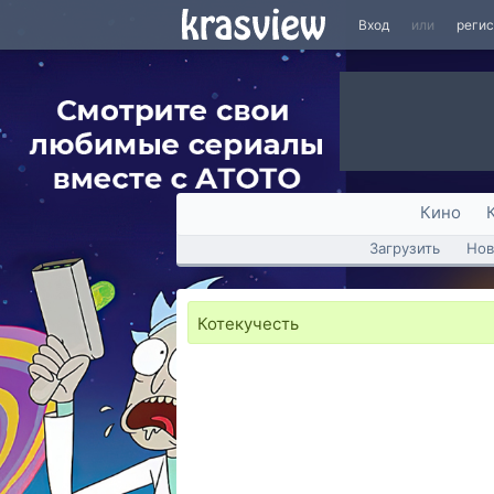
Вход
или
реги
Кино
Загрузить
Нов
Котекучесть