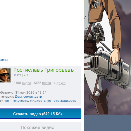
Ростиславъ Григорьевъ
22375
|
+16
2100
видео
1322
поста
4
друга
бавлено: 31 мая 2026 в 13:54
тегория:
Дом, семья, дети
ги:
кот
,
текучесть
,
жидкость
,
кот это жидкость
Скачать видео (642.15 Кб)
Похожее видео