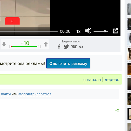
5
1x
00:08
Поделиться
+10
1
11
Отключить рекламу
мотрите без рекламы!
с начала
|
дерево
о
войти
или
зарегистрироваться
+2