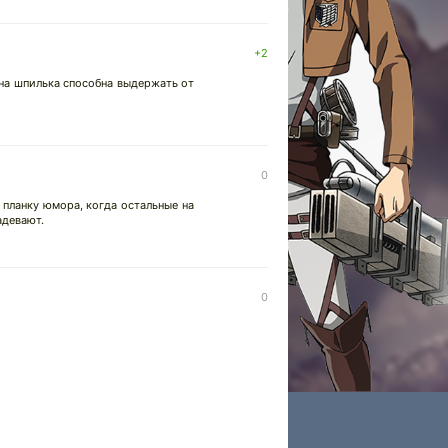
+2
дна шпилька способна выдержать от
0
 планку юмора, когда остальные на
адевают.
0