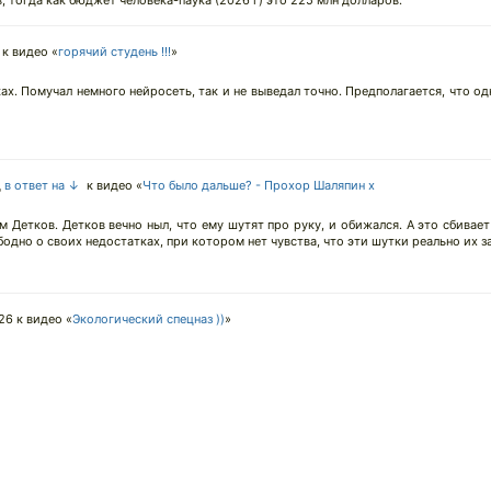
, тогда как бюджет человека-паука (2026 г) это 225 млн долларов.
к видео «
горячий студень !!!
»
ах. Помучал немного нейросеть, так и не выведал точно. Предполагается, что о
д
в ответ на ↓
к видео «
Что было дальше? - Прохор Шаляпин х
 Детков. Детков вечно ныл, что ему шутят про руку, и обижался. А это сбивает
одно о своих недостатках, при котором нет чувства, что эти шутки реально их з
026
к видео «
Экологический спецназ ))
»