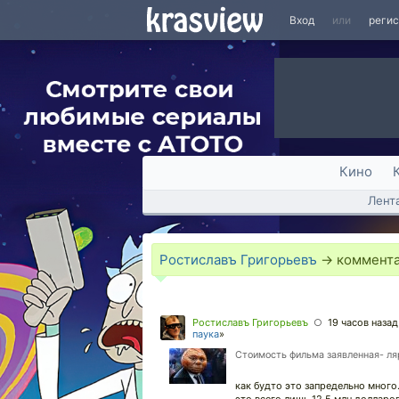
Вход
или
реги
Кино
Лент
Ростиславъ Григорьевъ
→ коммент
Ростиславъ Григорьевъ
19 часов назад
○
паука
»
Стоимость фильма заявленная- ля
как будто это запредельно много