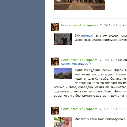
Ростиславъ Григорьевъ
19:46 07.08.2
○
@
Mamontov
,
в этом видео показ
известных видео с комментариями
Ростиславъ Григорьевъ
20:14 06.08.2
○
салют командору"
»
Одна из худших серий. Здесь я
лейтенант это разгадает. В это
годится для Коломбо. Однако не э
постоянно кого-то хлопает по пл
близко к Лизе, очевидно мешая ей заниматьс
сделать и стояла снятая обувь Лизы. Нелогич
время что-то беспричинно хватает, где-то на 
Ростиславъ Григорьевъ
01:08 01.08.2
○
Инсайт, у тебя явно биполярочка.