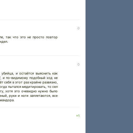
0
ле, так что это не просто повтор
идел.
0
 убийца, и остаётся выяснить как
", и по-видимому подобный ход не
т себя в этот раз крайне развязно,
когда пытался медитировать, то сел
гу, хотя это очевидно нужно было
ный, руки и ноги заплетаются, все
омандора.
+1