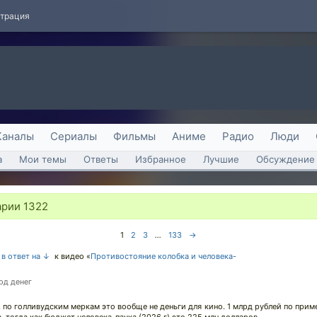
страция
Каналы
Сериалы
Фильмы
Аниме
Радио
Люди
а
Мои темы
Ответы
Избранное
Лучшие
Обсуждение 
арии
1322
1
2
3
...
133
→
в ответ на ↓
к видео «
Противостояние колобка и человека-
рд денег
. по голливудским меркам это вообще не деньги для кино. 1 млрд рублей по прим