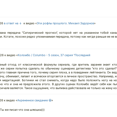
026
в ответ на ↓
к видео «
Эти рофлы прошлого. Михаил Задорнов
»
ана передача "Сатирический прогноз", которой нет на указанном тобой кана
. Кстати, похоже редко упоминаемая передача, потому как нигде раньше ее не в
026
к видео «
Коломбо / Columbo - 5 сезон, 37 серия "Последний
вный отход от классической формулы сериала, где зритель заранее знает кто
й же серии попытка сделать по обычному сценарию детектива "кто это сделал?
то главная причина того, почему серия плоха, а в поведении лейтенанта. Он ведё
ечу, обнимает, лапает и всячески вторгается в личное пространство. Например, 
я медитацией. Ботинки не стал снимать, когда надо было положить ногу на но
но что и она не предложила этого. В других сценах Коломбо ведёт себя как пья
причале валяется. Такое ощущение, что выпивка действовала не только на жену к
026
к видео «
Ахрененное свидание 😆
»
 Ты же писал что она шлюшка)))