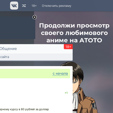
18+
Отключить рекламу
18+
Общение
сайта
с начала
+1
ерному курсу в 80 рублей за доллар