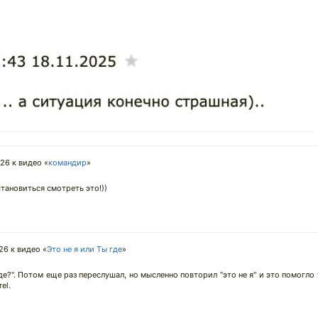
026
к видео «
командир
»
становиться смотреть это!))
026
к видео «
Это не я или Ты где
»
де?". Потом еще раз переслушал, но мысленно повторил "это не я" и это помогло
el.