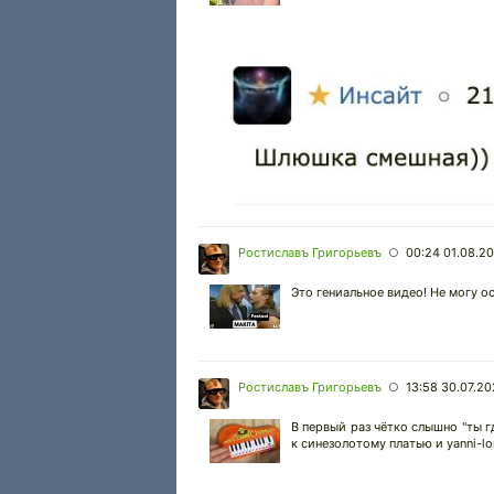
Ростиславъ Григорьевъ
00:24 01.08.2
○
Это гениальное видео! Не могу о
Ростиславъ Григорьевъ
13:58 30.07.2
○
В первый раз чётко слышно "ты г
к синезолотому платью и yanni-lor