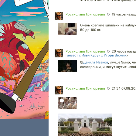
это всего лишь 12.5 млн долларов
Ростиславъ Григорьевъ
19 часов назад
○
Очень крепкие шпильки на каблук
50 до 100 кг.
Ростиславъ Григорьевъ
20 часов наза
○
Ганвест х Илья Куруч х Игорь Верник
»
@
Данила Иванов
,
лучше Эмир, чем
самоиронии, и могут шутить своб
Ростиславъ Григорьевъ
21:54 07.08.2
○