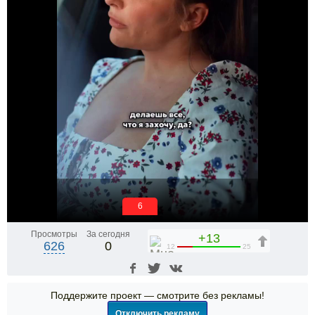
5
Просмотры
За сегодня
+13
626
0
12
25
Поддержите проект — смотрите без рекламы!
Отключить рекламу