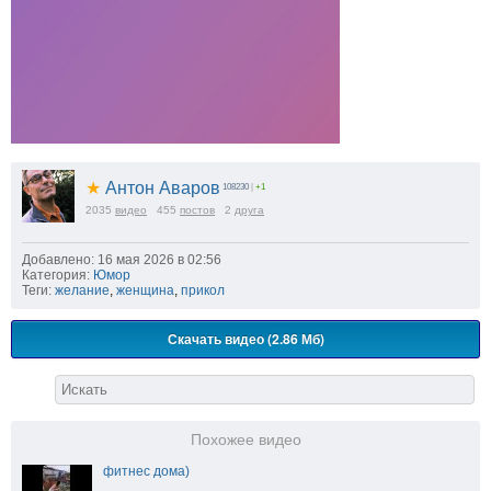
★
Антон Аваров
108230
|
+1
2035
видео
455
постов
2
друга
Добавлено: 16 мая 2026 в 02:56
Категория:
Юмор
Теги:
желание
,
женщина
,
прикол
Скачать видео (2.86 Мб)
Похожее видео
фитнес дома)