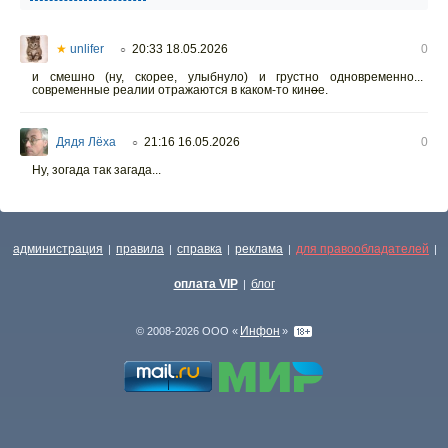
★
unlifer
20:33 18.05.2026
0
○
и смешно (ну, скорее, улыбнуло) и грустно одновременно...
современные реалии отражаются в каком-то кин
о
е.
Дядя Лёха
21:16 16.05.2026
0
○
Ну, зогада так загада...
администрация
правила
справка
реклама
для правообладателей
|
|
|
|
|
оплата VIP
блог
|
Инфон
© 2008-2026 ООО «
»