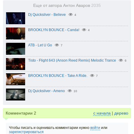
Еще от автора Антон Аваров
2035
Dj Quicksilver - Believe
4
BROOKLYN BOUNCE - Canda!
4
ATB - Let U Go
7
Tisto - Flight 643 (Anson Reed Remix) Melodic Trance
6
BROOKLYN BOUNCE - Take A Ride.
7
Dj Quicksilver - Ameno
10
Комментарии
2
с начала
|
дерево
Чтобы писать и оценивать комментарии нужно
войти
или
зарегистрироваться