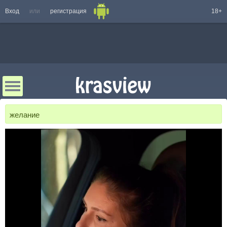
Вход
или
регистрация
18+
желание