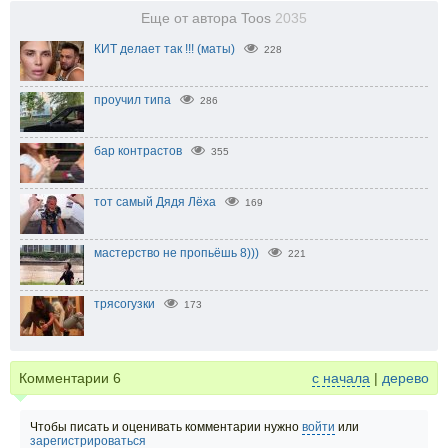
Еще от автора Toos
2035
КИТ делает так !!! (маты)
228
проучил типа
286
бар контрастов
355
тот самый Дядя Лёха
169
мастерство не пропьёшь 8)))
221
трясогузки
173
Комментарии
6
с начала
|
дерево
Чтобы писать и оценивать комментарии нужно
войти
или
зарегистрироваться