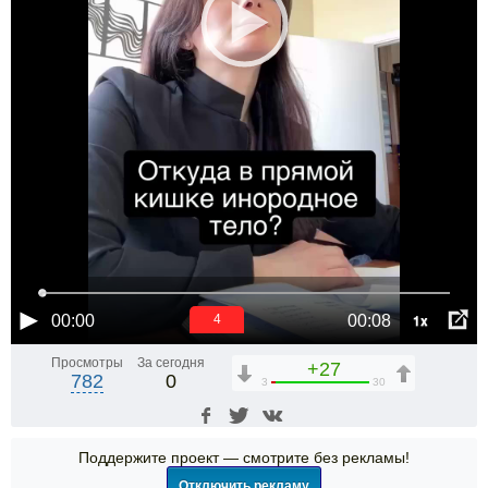
1x
00:00
00:08
4
Просмотры
За сегодня
+27
782
0
3
30
Поддержите проект — смотрите без рекламы!
Отключить рекламу