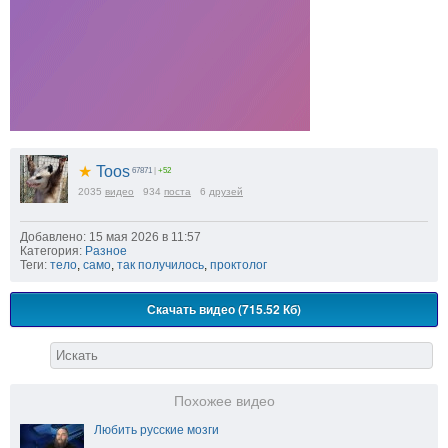
★
Toos
67871
|
+52
2035
видео
934
поста
6
друзей
Добавлено: 15 мая 2026 в 11:57
Категория:
Разное
Теги:
тело
,
само
,
так получилось
,
проктолог
Скачать видео (715.52 Кб)
Похожее видео
Любить русские мозги