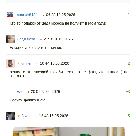
spartak8484
06:28 18.05.2026
+1
○
Кто то подарок от Деда мороза не получит в этом году!)
Дядя Лёха
21:18 16.05.2026
+1
○
Ельский университет... начало
★
unlifer
16:44 16.05.2026
+2
○
решил стать звездой шоу-бизнеса, но не факт, что вышло :) но
вошло :)
vvs
20:01 15.05.2026
+3
○
Ёлочка нравится ?!?
★
Bizon
13:48 15.05.2026
+5
○