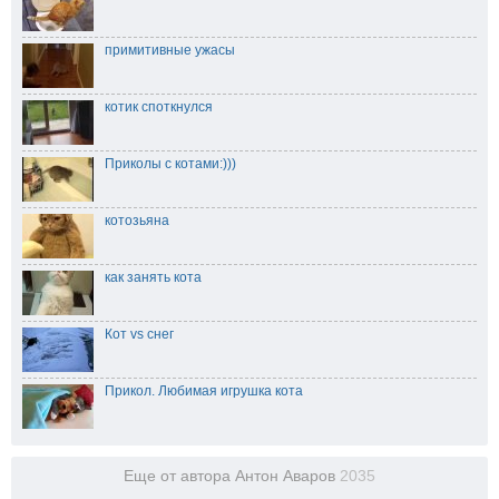
примитивные ужасы
котик споткнулся
Приколы с котами:)))
котозьяна
как занять кота
Кот vs снег
Прикол. Любимая игрушка кота
Еще от автора Антон Аваров
2035