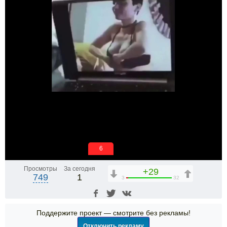
6
Просмотры
За сегодня
+29
749
1
3
32
Поддержите проект — смотрите без рекламы!
Отключить рекламу