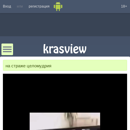
Вход
или
регистрация
18+
на страже целомудрия