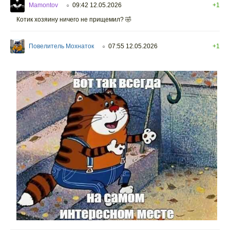
Mamontov
09:42 12.05.2026
+1
○
Котик хозяину ничего не прищемил? 🤣
Повелитель Мохнаток
07:55 12.05.2026
+1
○