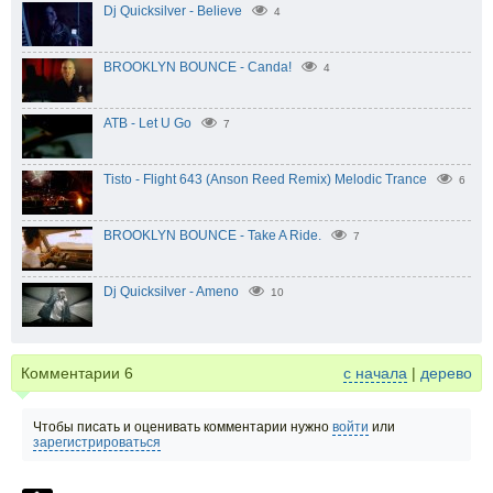
Dj Quicksilver - Believe
4
BROOKLYN BOUNCE - Canda!
4
ATB - Let U Go
7
Tisto - Flight 643 (Anson Reed Remix) Melodic Trance
6
BROOKLYN BOUNCE - Take A Ride.
7
Dj Quicksilver - Ameno
10
Комментарии
6
с начала
|
дерево
Чтобы писать и оценивать комментарии нужно
войти
или
зарегистрироваться