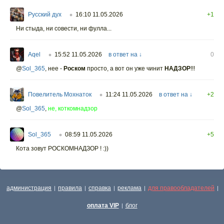
Русский дух
16:10 11.05.2026
+1
○
Ни стыда, ни совести, ни фулла...
Aqel
15:52 11.05.2026
в ответ на ↓
0
○
@
Sol_365
,
нее -
Роском
просто, а вот он уже чинит
НАДЗОР
!!!
Повелитель Мохнаток
11:24 11.05.2026
в ответ на ↓
+2
○
@
Sol_365
,
не, коткомнадзор
Sol_365
08:59 11.05.2026
+5
○
Кота зовут РОСКОМНАДЗОР ! :))
администрация
правила
справка
реклама
для правообладателей
|
|
|
|
|
оплата VIP
блог
|