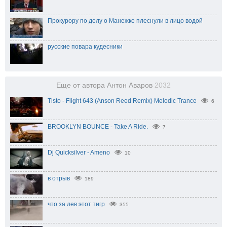
Прокурору по делу о Манежке плеснули в лицо водой
русские повара кудесники
Еще от автора Антон Аваров
2032
Tisto - Flight 643 (Anson Reed Remix) Melodic Trance
6
BROOKLYN BOUNCE - Take A Ride.
7
Dj Quicksilver - Ameno
10
в отрыв
189
что за лев этот тигр
355