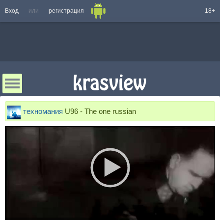
Вход
или
регистрация
18+
техномания
U96 - The one russian