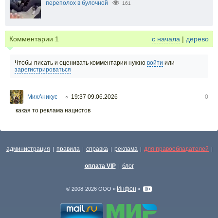
переполох в булочной
161
Комментарии
1
с начала
|
дерево
Чтобы писать и оценивать комментарии нужно
войти
или
зарегистрироваться
МихАникус
19:37 09.06.2026
0
○
какая то реклама нацистов
администрация
правила
справка
реклама
для правообладателей
|
|
|
|
|
оплата VIP
блог
|
Инфон
© 2008-2026 ООО «
»