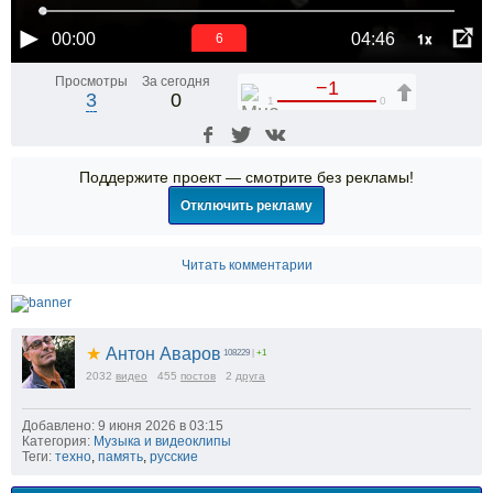
1x
00:00
04:46
6
Просмотры
За сегодня
−1
3
0
1
0
Поддержите проект — смотрите без рекламы!
Отключить рекламу
Читать комментарии
★
Антон Аваров
108229
|
+1
2032
видео
455
постов
2
друга
Добавлено: 9 июня 2026 в 03:15
Категория:
Музыка и видеоклипы
Теги:
техно
,
память
,
русские