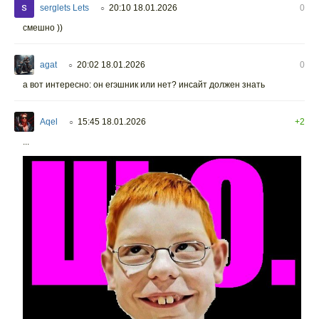
serglets Lets
20:10 18.01.2026
0
○
смешно ))
agat
20:02 18.01.2026
0
○
а вот интересно: он егэшник или нет? инсайт должен знать
Aqel
15:45 18.01.2026
+2
○
...