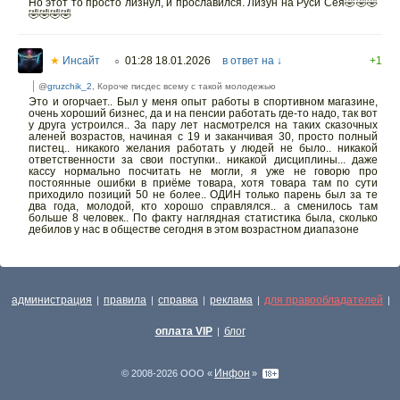
Но этот то просто лизнул, и прославился. Лизун на Руси Сея🤣🤣🤣
🤣🤣🤣🤣
★
Инсайт
01:28 18.01.2026
в ответ на ↓
+1
○
@
gruzchik_2
, Короче писдес всему с такой молодежью
Это и огорчает.. Был у меня опыт работы в спортивном магазине,
очень хороший бизнес, да и на пенсии работать где-то надо, так вот
у друга устроился.. За пару лет насмотрелся на таких сказочных
аленей возрастов, начиная с 19 и заканчивая 30, просто полный
пистец.. никакого желания работать у людей не было.. никакой
ответственности за свои поступки.. никакой дисциплины... даже
кассу нормально посчитать не могли, я уже не говорю про
постоянные ошибки в приёме товара, хотя товара там по сути
приходило позиций 50 не более.. ОДИН только парень был за те
два года, молодой, кто хорошо справлялся.. а сменилось там
больше 8 человек.. По факту наглядная статистика была, сколько
дебилов у нас в обществе сегодня в этом возрастном диапазоне
администрация
правила
справка
реклама
для правообладателей
|
|
|
|
|
оплата VIP
блог
|
Инфон
© 2008-2026 ООО «
»