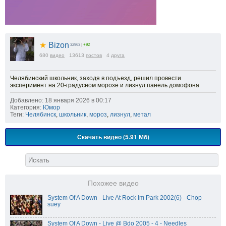
★
Bizon
32963
|
+92
680
видео
13613
постов
4
друга
Челябинский школьник, заходя в подъезд, решил провести
эксперимент на 20-градусном морозе и лизнул панель домофона
Добавлено: 18 января 2026 в 00:17
Категория:
Юмор
Теги:
Челябинск
,
школьник
,
мороз
,
лизнул
,
метал
Скачать видео (5.91 Мб)
Похожее видео
System Of A Down - Live At Rock Im Park 2002(6) - Chop
suey
System Of A Down - Live @ Bdo 2005 - 4 - Needles