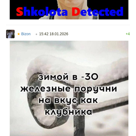
★
Bizon
15:42 18.01.2026
+4
○