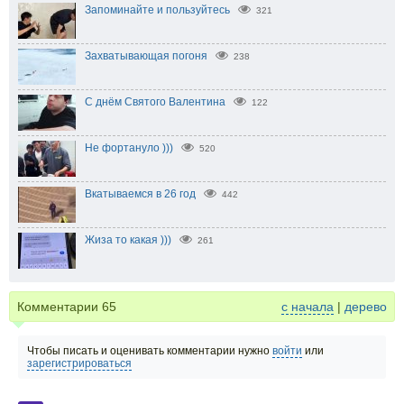
Запоминайте и пользуйтесь
321
Захватывающая погоня
238
С днём Святого Валентина
122
Не фортануло )))
520
Вкатываемся в 26 год
442
Жиза то какая )))
261
Комментарии
65
с начала
|
дерево
Чтобы писать и оценивать комментарии нужно
войти
или
зарегистрироваться