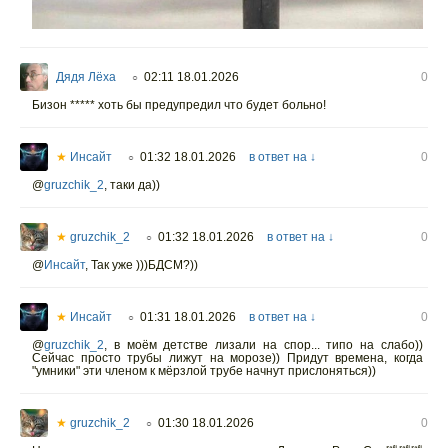
Дядя Лёха
02:11 18.01.2026
0
○
Бизон ***** хоть бы предупредил что будет больно!
★
Инсайт
01:32 18.01.2026
в ответ на ↓
0
○
@
gruzchik_2
,
таки да))
★
gruzchik_2
01:32 18.01.2026
в ответ на ↓
0
○
@
Инсайт
,
Так уже )))БДСМ?))
★
Инсайт
01:31 18.01.2026
в ответ на ↓
0
○
@
gruzchik_2
,
в моём детстве лизали на спор... типо на слабо))
Сейчас просто трубы лижут на морозе)) Придут времена, когда
"умники" эти членом к мёрзлой трубе начнут прислоняться))
★
gruzchik_2
01:30 18.01.2026
0
○