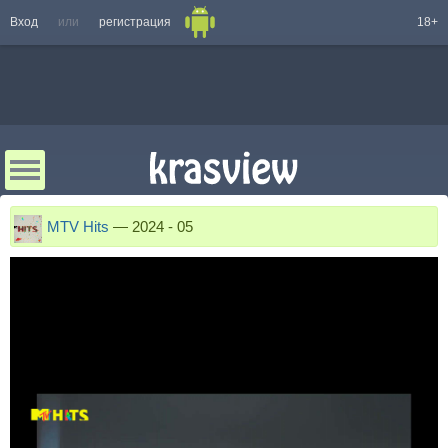
Вход
или
регистрация
18+
MTV Hits
—
2024 - 05