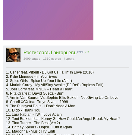
Ростиславъ Григорьевъ
22367
|
+12
2099
видео
1319
постов
4
друга
1. Usher feat. Pitbull - DJ Got Us Fallin' In Love (2010)
2. Kylie Minogue - In Your Eyes
3. Spice Girls - Spice Up Your Life (Alter)
4. Mariah Carey - My All/Stay Awhile (DJ Def's Rapless Edit)
5. Joel Corry feat. MNEK – Head & Heart
6. Rita Ora feat. David Guetta - Big*
7. Armin Van Buuren Vs. Sophie Ellis-Bextor - Not Giving Up On Love
8. Charli XCX feat. Troye Sivan - 1999
9. The Pussycat Dolls - I Don't Need A Man
10. Dido - Thank You
11. Lara Fabian - I Will Love Again
12. Toni Braxton feat. Kenny G - How Could An Angel Break My Heart*
13. Tina Turner - The Best (Ver.2)
14. Britney Spears - Oops!...I Did It Again
15. Madonna - Music [TV Edit]