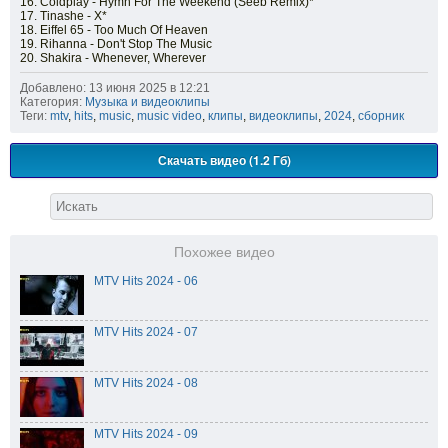
16. Coldplay - Hymn For The Weekend (Seeb Remix)*
17. Tinashe - X*
18. Eiffel 65 - Too Much Of Heaven
19. Rihanna - Don't Stop The Music
20. Shakira - Whenever, Wherever
Добавлено: 13 июня 2025 в 12:21
Категория:
Музыка и видеоклипы
Теги:
mtv
,
hits
,
music
,
music video
,
клипы
,
видеоклипы
,
2024
,
сборник
Скачать видео (1.2 Гб)
Похожее видео
MTV Hits 2024 - 06
MTV Hits 2024 - 07
MTV Hits 2024 - 08
MTV Hits 2024 - 09