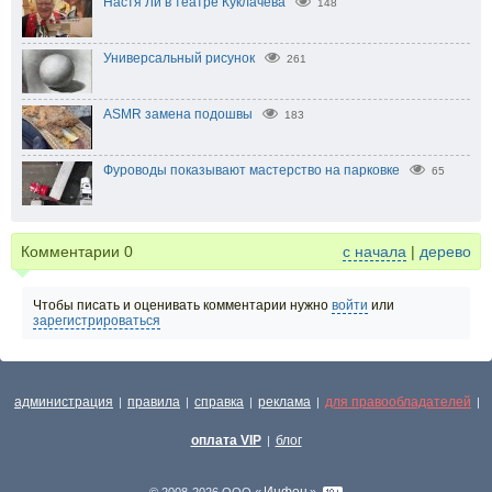
Настя Ли в театре Куклачёва
148
Универсальный рисунок
261
ASMR замена подошвы
183
Фуроводы показывают мастерство на парковке
65
Комментарии
0
с начала
|
дерево
Чтобы писать и оценивать комментарии нужно
войти
или
зарегистрироваться
администрация
правила
справка
реклама
для правообладателей
|
|
|
|
|
оплата VIP
блог
|