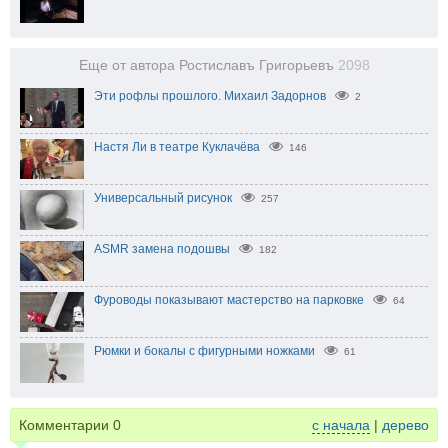
Еще от автора Ростиславъ Григорьевъ
2098
Эти рофлы прошлого. Михаил Задорнов
2
Настя Ли в театре Куклачёва
146
Универсальный рисунок
257
ASMR замена подошвы
182
Фуроводы показывают мастерство на парковке
64
Рюмки и бокалы с фигурными ножками
61
Комментарии
0
с начала
|
дерево