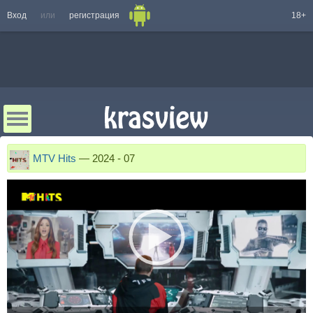
Вход
или
регистрация
18+
MTV Hits
—
2024 - 07