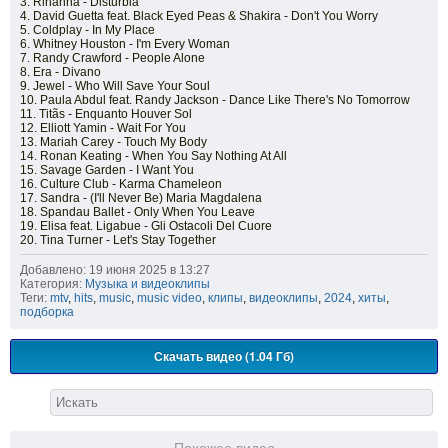
3. Rihanna - Disturbia
4. David Guetta feat. Black Eyed Peas & Shakira - Don't You Worry
5. Coldplay - In My Place
6. Whitney Houston - I'm Every Woman
7. Randy Crawford - People Alone
8. Era - Divano
9. Jewel - Who Will Save Your Soul
10. Paula Abdul feat. Randy Jackson - Dance Like There's No Tomorrow
11. Titãs - Enquanto Houver Sol
12. Elliott Yamin - Wait For You
13. Mariah Carey - Touch My Body
14. Ronan Keating - When You Say Nothing At All
15. Savage Garden - I Want You
16. Culture Club - Karma Chameleon
17. Sandra - (I'll Never Be) Maria Magdalena
18. Spandau Ballet - Only When You Leave
19. Elisa feat. Ligabue - Gli Ostacoli Del Cuore
20. Tina Turner - Let's Stay Together
Добавлено: 19 июня 2025 в 13:27
Категория:
Музыка и видеоклипы
Теги:
mtv
,
hits
,
music
,
music video
,
клипы
,
видеоклипы
,
2024
,
хиты
,
подборка
Скачать видео (1.04 Гб)