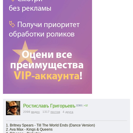
Ростиславъ Григорьевъ
22363
|
+12
2098
видео
1317
постов
4
друга
1. Britney Spears - Till The World Ends (Dance Version)
2. Ava Max - Kings & Queens