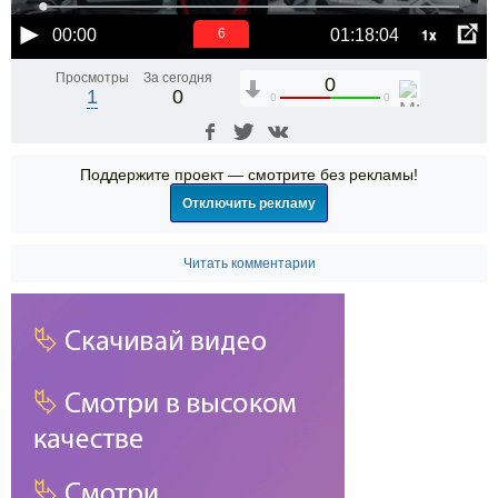
1x
00:00
01:18:04
5
Просмотры
За сегодня
0
1
0
0
0
Поддержите проект — смотрите без рекламы!
Отключить рекламу
Читать комментарии