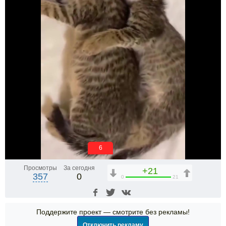
5
Просмотры
За сегодня
+21
357
0
0
21
Поддержите проект — смотрите без рекламы!
Отключить рекламу