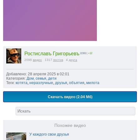
Ростиславъ Григорьевъ
22363
|
+12
2098
видео
1317
постов
4
друга
Добавлено: 28 апреля 2025 в 02:01
Категория:
Дом, семья, дети
Теги:
котята
,
неразлучные
,
друзья
,
объятия
,
милота
Скачать видео (2.04 Мб)
Похожее видео
У каждого свои друзья