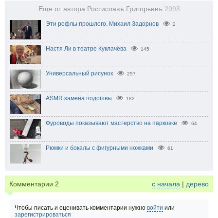
Еще от автора Ростиславъ Григорьевъ
2098
Эти рофлы прошлого. Михаил Задорнов
2
Настя Ли в театре Куклачёва
145
Универсальный рисунок
257
ASMR замена подошвы
182
Фуроводы показывают мастерство на парковке
64
Рюмки и бокалы с фигурными ножками
61
Комментарии
2
с начала
|
дерево
Чтобы писать и оценивать комментарии нужно
войти
или
зарегистрироваться