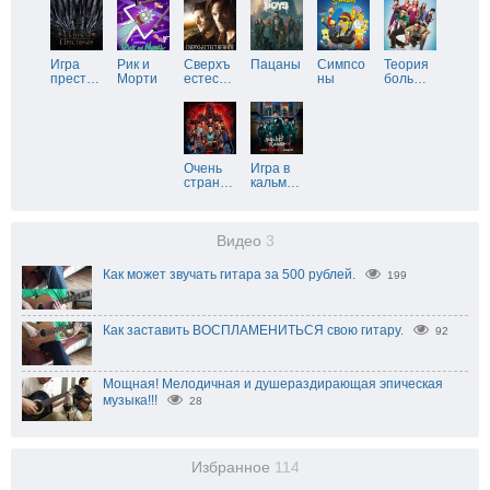
Игра
Рик и
Сверхъ
Пацаны
Симпсо
Теория
прест
…
Морти
естес
…
ны
боль
…
Очень
Игра в
стран
…
кальм
…
Видео
3
Как может звучать гитара за 500 рублей.
199
Как заставить ВОСПЛАМЕНИТЬСЯ свою гитару.
92
Мощная! Мелодичная и душераздирающая эпическая
музыка!!!
28
Избранное
114