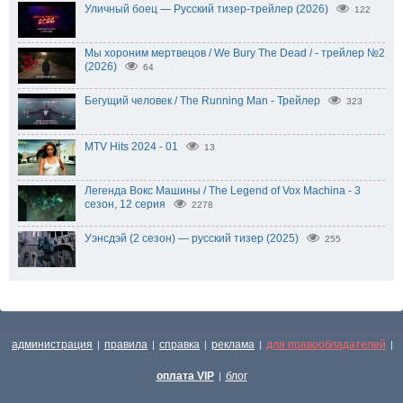
Уличный боец — Русский тизер-трейлер (2026)
122
Мы хороним мертвецов / We Bury The Dead / - трейлер №2
(2026)
64
Бегущий человек / The Running Man - Трейлер
323
MTV Hits 2024 - 01
13
Легенда Вокс Машины / The Legend of Vox Machina - 3
сезон, 12 серия
2278
Уэнсдэй (2 сезон) — русский тизер (2025)
255
администрация
правила
справка
реклама
для правообладателей
|
|
|
|
|
оплата VIP
блог
|