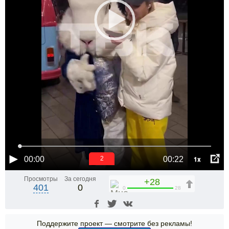
1x
00:00
00:22
1
Просмотры
За сегодня
+28
401
0
0
28
Поддержите проект — смотрите без рекламы!