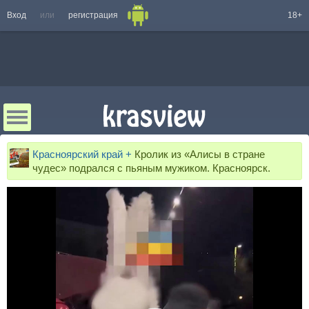
Вход
или
регистрация
18+
Красноярский край +
Кролик из «Алисы в стране
чудес» подрался с пьяным мужиком. Красноярск.