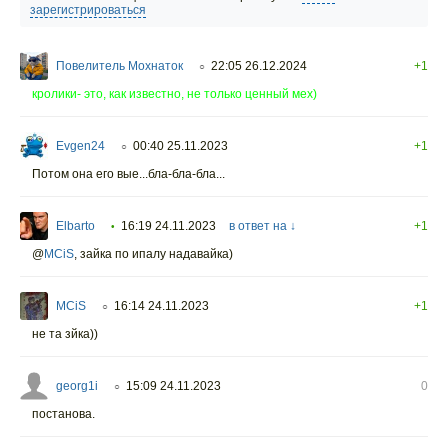
зарегистрироваться
Повелитель Мохнаток
22:05 26.12.2024
+1
○
кролики- это, как известно, не только ценный мех)
Evgen24
00:40 25.11.2023
+1
○
Потом она его вые...бла-бла-бла...
Elbarto
16:19 24.11.2023
в ответ на ↓
+1
•
@
MCiS
,
зайка по ипалу надавайка)
MCiS
16:14 24.11.2023
+1
○
не та зйка))
georg1i
15:09 24.11.2023
0
○
постанова.