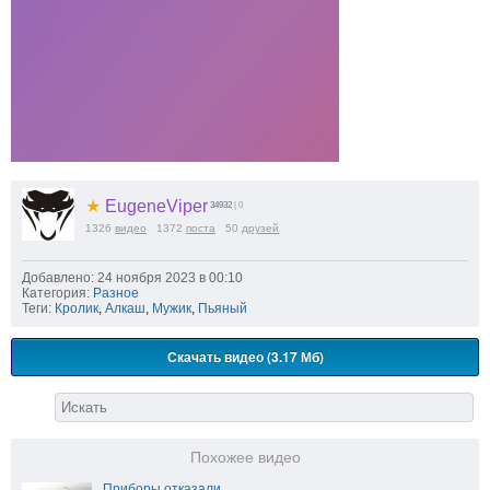
★
EugeneViper
34932
| 0
1326
видео
1372
поста
50
друзей
Добавлено: 24 ноября 2023 в 00:10
Категория:
Разное
Теги:
Кролик
,
Алкаш
,
Мужик
,
Пьяный
Скачать видео (3.17 Мб)
Похожее видео
Приборы отказали