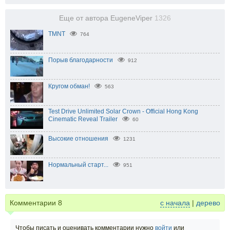
Еще от автора EugeneViper
1326
TMNT
764
Порыв благодарности
912
Кругом обман!
563
Test Drive Unlimited Solar Crown - Official Hong Kong
Cinematic Reveal Trailer
60
Высокие отношения
1231
Нормальный старт...
951
Комментарии
8
с начала
|
дерево
Чтобы писать и оценивать комментарии нужно
войти
или