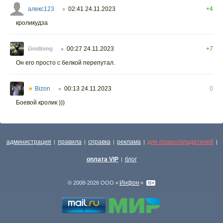
алекс123
02:41 24.11.2023
+4
○
кроликудза
Drottning
00:27 24.11.2023
+7
○
Он его просто с белкой перепутал.
★
Bizon
00:13 24.11.2023
0
○
Боевой кролик )))
администрация
правила
справка
реклама
для правообладателей
|
|
|
|
|
оплата VIP
блог
|
Инфон
© 2008-2026 ООО «
»