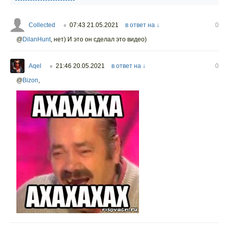
Collected
07:43 21.05.2021
в ответ на ↓
0
○
@
DilanHunt
,
нет) И это он сделал это видео)
Aqel
21:46 20.05.2021
в ответ на ↓
0
○
@
Bizon
,