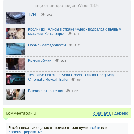
Еще от автора EugeneViper
1326
TMNT
764
Кролик из «Алисы в стране чудес» подрался с пьяным
мужиком. Красноярск.
401
Порыв благодарности
912
Кругом обман!
563
Test Drive Unlimited Solar Crown - Official Hong Kong
Cinematic Reveal Trailer
60
Высокие отношения
1231
Комментарии
9
с начала
|
дерево
Чтобы писать и оценивать комментарии нужно
войти
или
зарегистрироваться