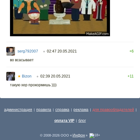
serg792007
02:47 20.05.2021
+6
○
во всасывает
★
Bizon
02:39 20.05.2021
+11
○
такую хер прокормишь ))))
администрация
правила
справка
реклама
для правообладателей
|
|
|
|
|
оплата VIP
блог
|
Инфон
© 2008-2026 ООО «
»