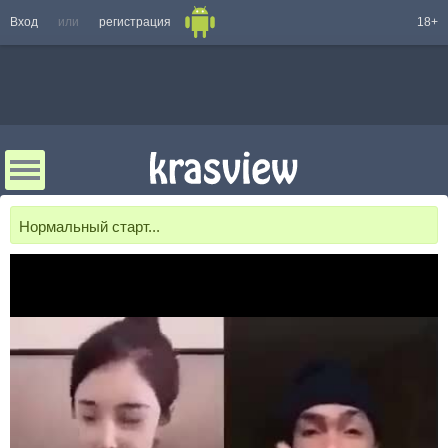
Вход
или
регистрация
18+
Нормальный старт...