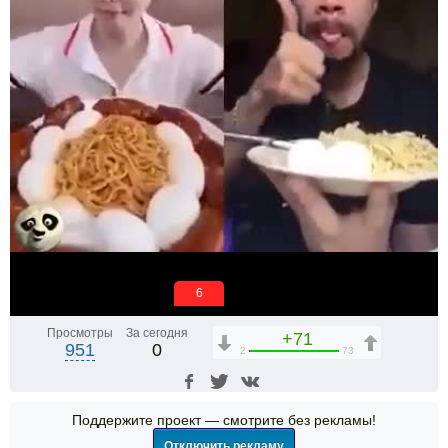
6
Просмотры
За сегодня
+71
951
0
2
73
Поддержите проект — смотрите без рекламы!
Отключить рекламу