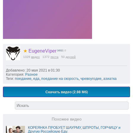
★
EugeneViper
34932
| 0
1326
видео
1372
поста
50
друзей
Добавлено: 20 мая 2021 в 01:30
Категория:
Разное
Теги:
поедание
,
еда
,
поедание на скорость
,
чревоугодие
,
азиатка
Скачать видео (2.98 Мб)
Похожее видео
КОРЕЯНКА ПРОБУЕТ ШАУРМУ, ШПРОТЫ, ГОРЧИЦУ и
Другую Российскую Еду.