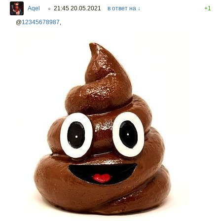
Aqel
21:45 20.05.2021
в ответ на ↓
+1
○
@
12345678987
,