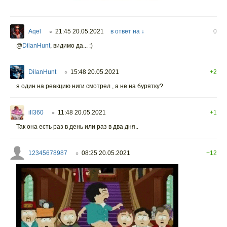
Aqel
21:45 20.05.2021
в ответ на ↓
0
○
@
DilanHunt
,
видимо да... :)
DilanHunt
15:48 20.05.2021
+2
○
я один на реакцию ниги смотрел , а не на бурятку?
ill360
11:48 20.05.2021
+1
○
Так она есть раз в день или раз в два дня..
12345678987
08:25 20.05.2021
+12
○