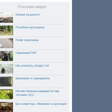
Похожее видео
Свинья на дороге
Пособник крокодила
Побег поросенка
Серьезный ПИГ.
kak_popastj_v_drugoi_mir
Шимпанзе vs саакашвили
Наглая обезьяна издевается над
тиграми ))))))
Бои животных. Обезьяна vs крокодил