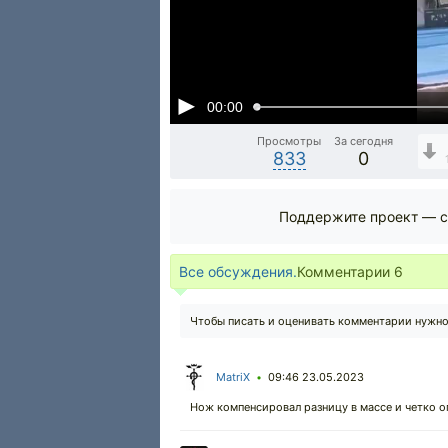
00:00
Просмотры
За сегодня
833
0
Поддержите проект — с
Все обсуждения.
Комментарии
6
Чтобы писать и оценивать комментарии нужн
MatriX
09:46 23.05.2023
•
Нож компенсировал разницу в массе и четко о