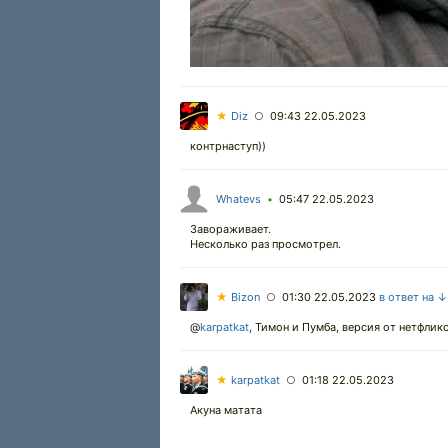
★
Diz
09:43 22.05.2023
○
контрнаступ))
Whatevs
05:47 22.05.2023
•
Завораживает.
Несколько раз просмотрел.
★
Bizon
01:30 22.05.2023
в ответ на ↓
○
@
karpatkat
,
Тимон и Пумба, версия от нетфликс 
★
karpatkat
01:18 22.05.2023
○
Акуна матата