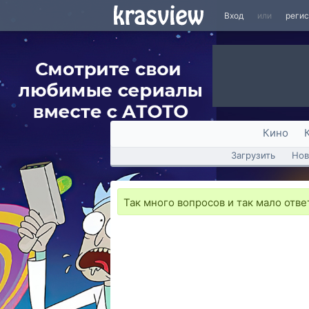
Вход
или
реги
Кино
Загрузить
Нов
Так много вопросов и так мало ответ