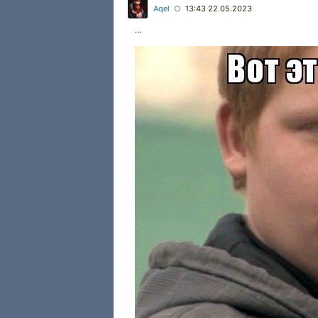
Aqel
13:43 22.05.2023
○
...