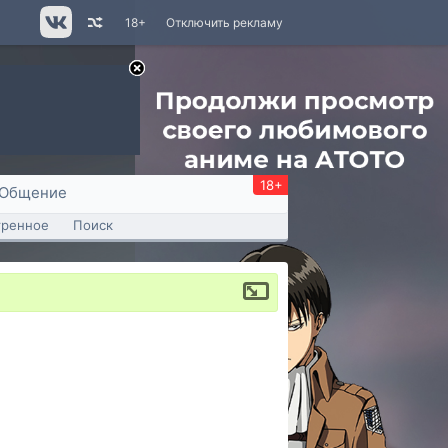
18+
Отключить рекламу
18+
Общение
тренное
Поиск