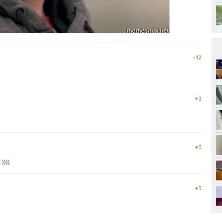
+12
+3
+6
))))
+5