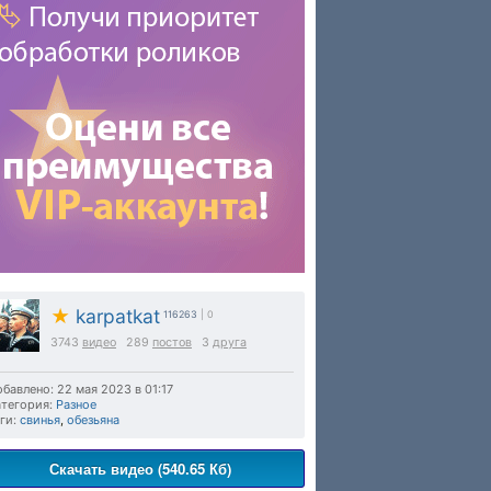
★
karpatkat
116263
| 0
3743
видео
289
постов
3
друга
бавлено: 22 мая 2023 в 01:17
тегория:
Разное
ги:
свинья
,
обезьяна
Скачать видео (540.65 Кб)