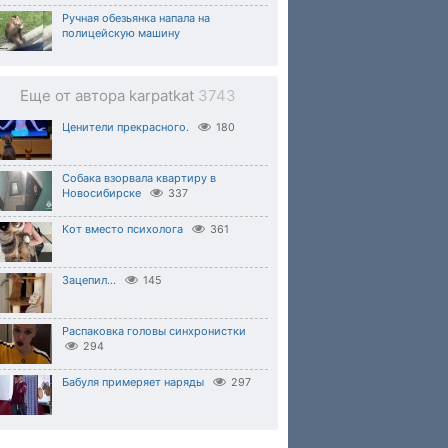
Ручная обезьянка напала на
полицейскую машину
Еще от автора karpatkat
3743
Ценители прекрасного.
180
Собака взорвала квартиру в
Новосибирске
337
Кот вместо психолога
361
Зацепил...
145
Распаковка головы синхронистки
294
Бабуля примеряет наряды
297