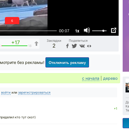
5
1x
00:07
Закладки
Поделиться
+17
2
1
18
Отключить рекламу
мотрите без рекламы!
с начала
|
дерево
о
войти
или
зарегистрироваться
До
Ка
+1
Те
пределил кто тут скот)