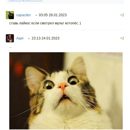
capacitor
03:05 26.01.2023
+2
○
ставь лайкос если смотрел мульт котопёс :)
Aqel
23:13 24.01.2023
+2
○
...