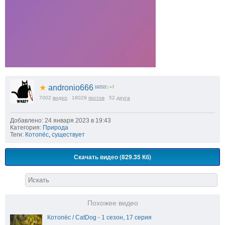
★
andronio666
182522
|
+7
7002
видео
18029
постов
52
друга
Добавлено: 24 января 2023 в 19:43
Категория:
Природа
Теги:
Котопёс
,
существует
Скачать видео (829.35 Кб)
Похожее видео
Котопёс / CatDog - 1 сезон, 17 серия