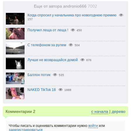
Еще от автора andronio666
7002
Когда спросил у начальника про новогоднюю премию
157
Получил леща от леща !
450
С телефоном за рулем
504
Лучше не возвращайся домой
676
Баллон потик
535
NAKED TikTok 18
1888
Комментарии
2
с начала
|
дерево
Чтобы писать и оценивать комментарии нужно
войти
или
зарегистрироваться