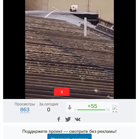
6
Просмотры
За сегодня
+55
863
0
0
55
Поддержите проект — смотрите без рекламы!