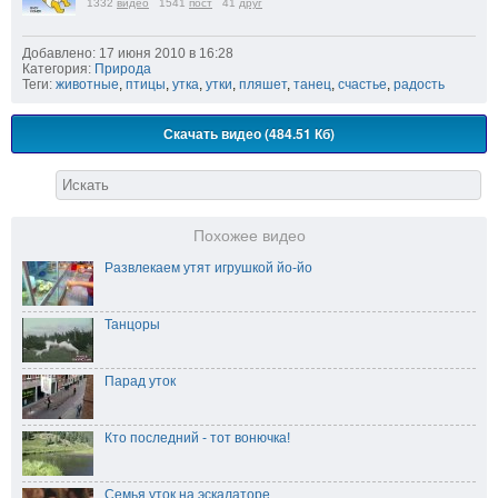
1332
видео
1541
пост
41
друг
Добавлено: 17 июня 2010 в 16:28
Категория:
Природа
Теги:
животные
,
птицы
,
утка
,
утки
,
пляшет
,
танец
,
счастье
,
радость
Скачать видео (484.51 Кб)
Похожее видео
Развлекаем утят игрушкой йо-йо
Танцоры
Парад уток
Кто последний - тот вонючка!
Семья уток на эскалаторе