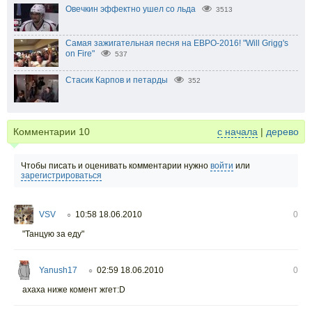
Овечкин эффектно ушел со льда
3513
Самая зажигательная песня на ЕВРО-2016! "Will Grigg's
on Fire"
537
Стасик Карпов и петарды
352
Комментарии
10
с начала
|
дерево
Чтобы писать и оценивать комментарии нужно
войти
или
зарегистрироваться
VSV
10:58 18.06.2010
0
○
"Танцую за еду"
Yanush17
02:59 18.06.2010
0
○
ахаха ниже комент жгет:D