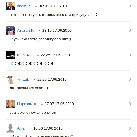
xtremus
00:18 18.06.2010
0
○
а это не тот гусь которому школота присунула? :D
AzazaNiK
23:10 17.06.2010
0
○
Грузинская утка,лезгинку епашит ;)
KOSTNK
22:25 17.06.2010
0
○
:DDDDDDDDDDDDDDDD
★
tyzik
22:20 17.06.2010
0
○
да трахаьттся хочет :)
Нарколыга
17:07 17.06.2010
0
○
срать хочет сука пернатая!
Alira
16:56 17.06.2010
0
○
Чёт утка больше на гуся смахивает))