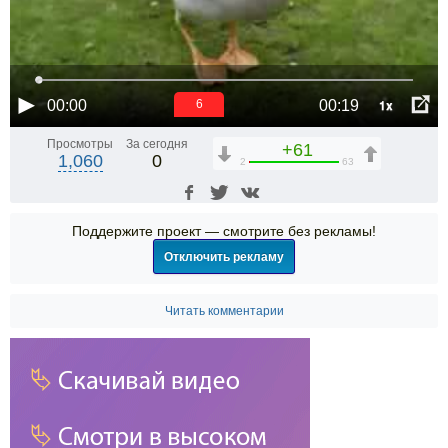
1x
00:00
00:19
5
Просмотры
За сегодня
+61
1,060
0
2
63
Поддержите проект — смотрите без рекламы!
Отключить рекламу
Читать комментарии