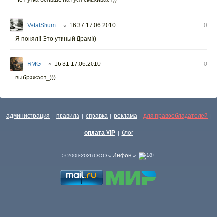
VetalShum
16:37 17.06.2010
0
○
Я понял!! Это утиный Драм!))
RMG
16:31 17.06.2010
0
○
выбражает_)))
администрация
правила
справка
реклама
для правообладателей
|
|
|
|
|
оплата VIP
блог
|
Инфон
© 2008-2026 ООО «
»