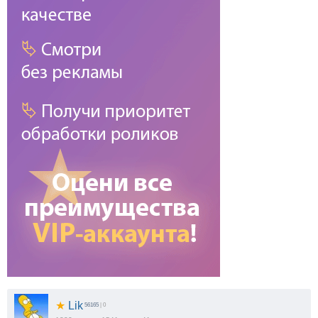
★
Lik
56165
| 0