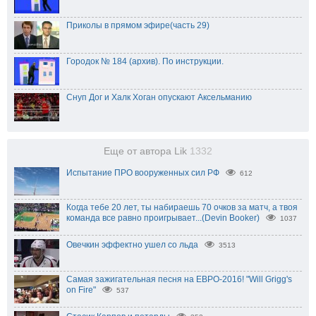
Приколы в прямом эфире(часть 29)
Городок № 184 (архив). По инструкции.
Снуп Дог и Халк Хоган опускают Аксельманию
Еще от автора Lik
1332
Испытание ПРО вооруженных сил РФ
612
Когда тебе 20 лет, ты набираешь 70 очков за матч, а твоя
команда все равно проигрывает...(Devin Booker)
1037
Овечкин эффектно ушел со льда
3513
Самая зажигательная песня на ЕВРО-2016! "Will Grigg's
on Fire"
537