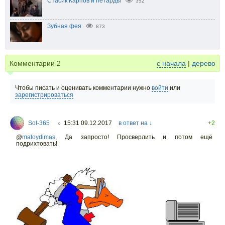
Стасик Карпов и петарды
352
Зубная фея
873
Комментарии
2
с начала
|
дерево
Чтобы писать и оценивать комментарии нужно
войти
или
зарегистрироваться
Sol-365
15:31 09.12.2017
в ответ на ↓
+2
○
@
maloydimas
,
Да запросто! Просверлить и потом ещё
подрихтовать!