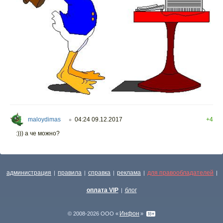
maloydimas
04:24 09.12.2017
+4
○
:))) а че можно?
администрация
правила
справка
реклама
для правообладателей
|
|
|
|
|
оплата VIP
блог
|
Инфон
© 2008-2026 ООО «
»