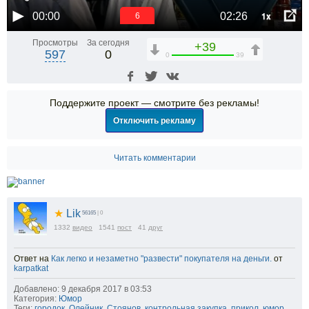
1x
00:00
02:26
5
Просмотры
За сегодня
+39
597
0
0
39
Поддержите проект — смотрите без рекламы!
Отключить рекламу
Читать комментарии
★
Lik
56165
| 0
1332
видео
1541
пост
41
друг
Ответ на
Как легко и незаметно "развести" покупателя на деньги.
от
karpatkat
Добавлено: 9 декабря 2017 в 03:53
Категория:
Юмор
Теги:
городок
,
Олейник
,
Стоянов
,
контрольная закупка
,
прикол
,
юмор
,