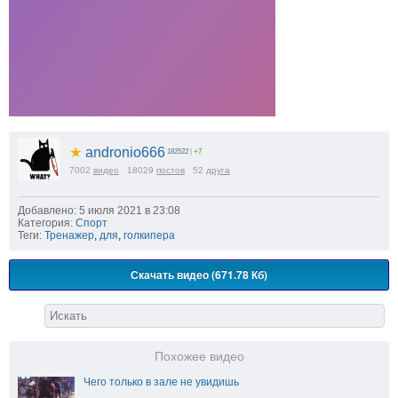
★
andronio666
182522
|
+7
7002
видео
18029
постов
52
друга
Добавлено: 5 июля 2021 в 23:08
Категория:
Спорт
Теги:
Тренажер
,
для
,
голкипера
Скачать видео (671.78 Кб)
Похожее видео
Чего только в зале не увидишь