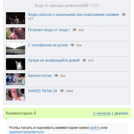
Еще от автора andronio666
7002
Когда спросил у начальника про новогоднюю премию
157
Получил леща от леща !
449
С телефоном за рулем
504
Лучше не возвращайся домой
676
Баллон потик
534
NAKED TikTok 18
1888
Комментарии
0
с начала
|
дерево
Чтобы писать и оценивать комментарии нужно
войти
или
зарегистрироваться