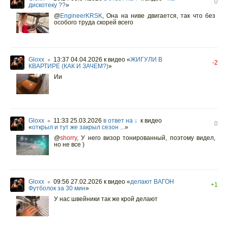
0
дискотеку ??
»
@
EngineerKRSK
,
Она на ниве двигается, так что без
особого труда скорей всего
Gloxx
13:37 04.04.2026
к видео «
ЖИГУЛИ В
○
-2
КВАРТИРЕ (КАК И ЗАЧЕМ?)
»
Ии
Gloxx
11:33 25.03.2026
в ответ на ↓
к видео
○
0
«
открыл и тут же закрыл сезон ...
»
@
shorry
,
У него визор тонированный, поэтому видел,
но не все )
Gloxx
09:56 27.02.2026
к видео «
делают ВАГОН
○
+1
Футболок за 30 мин
»
У нас швейники так же крой делают