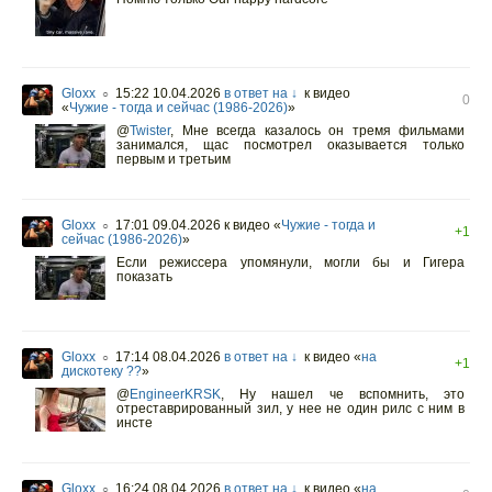
Gloxx
15:22 10.04.2026
в ответ на ↓
к видео
○
0
«
Чужие - тогда и сейчас (1986-2026)
»
@
Twister
,
Мне всегда казалось он тремя фильмами
занимался, щас посмотрел оказывается только
первым и третьим
Gloxx
17:01 09.04.2026
к видео «
Чужие - тогда и
○
+1
сейчас (1986-2026)
»
Если режиссера упомянули, могли бы и Гигера
показать
Gloxx
17:14 08.04.2026
в ответ на ↓
к видео «
на
○
+1
дискотеку ??
»
@
EngineerKRSK
,
Ну нашел че вспомнить, это
отреставрированный зил, у нее не один рилс с ним в
инсте
Gloxx
16:24 08.04.2026
в ответ на ↓
к видео «
на
○