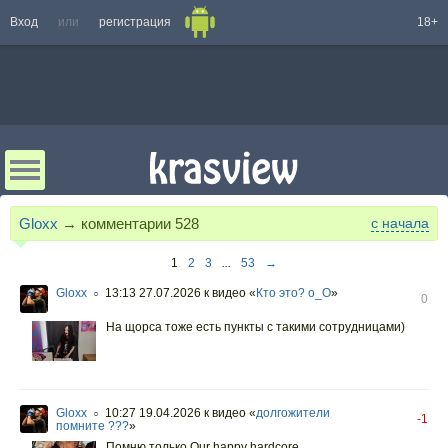
Вход
или
регистрация
18+
Gloxx
→ комментарии
528
с начала
1
2
3
...
53
→
Gloxx
13:13 27.07.2026
к видео «
Кто это? о_О
»
○
0
На щорса тоже есть пункты с такими сотрудницами)
Gloxx
10:27 19.04.2026
к видео «
долгожители
○
-1
помните ???
»
Помню только Our happy hardcore