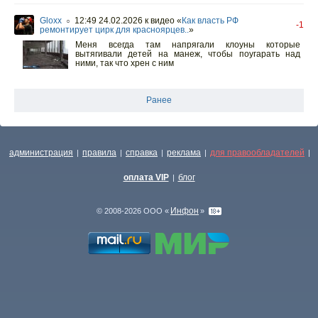
Gloxx
12:49 24.02.2026
к видео «
Как власть РФ
○
-1
ремонтирует цирк для красноярцев..
»
Меня всегда там напрягали клоуны которые
вытягивали детей на манеж, чтобы поугарать над
ними, так что хрен с ним
Ранее
администрация
правила
справка
реклама
для правообладателей
|
|
|
|
|
оплата VIP
блог
|
Инфон
© 2008-2026 ООО «
»